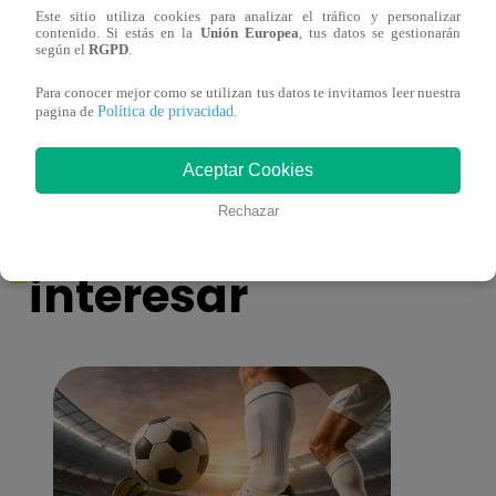
Este sitio utiliza cookies para analizar el tráfico y personalizar
contenido. Si estás en la
Unión Europea
, tus datos se gestionarán
Ricardo Morán dio el pase a los conciertos
Danie
según el
RGPD
.
a los últimos cuatro clasificados
imita
conci
Para conocer mejor como se utilizan tus datos te invitamos leer nuestra
Política de privacidad
pagina de
.
Aceptar Cookies
También te puede
Rechazar
interesar