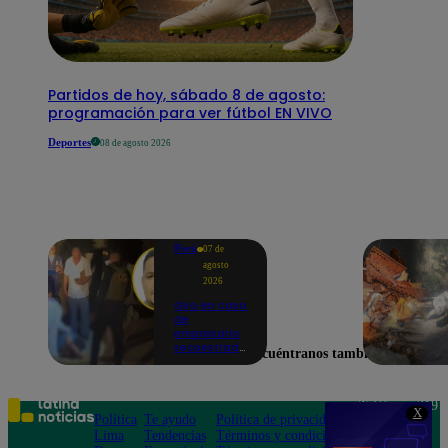
Partidos de hoy, sábado 8 de agosto:
programación para ver fútbol EN VIVO
Deportes
08 de agosto 2026
Perú
07 de
agosto
2026
Giro en caso
de
empresario
secuestrado
Encuéntranos también en
y asesinado:
Habría sido
un ajuste de
cuentas
Teléfono: 219
X
Política
Te ayudo
Política de privacidad
1000
Lima
Tendencias
Términos y condiciones
Av. San