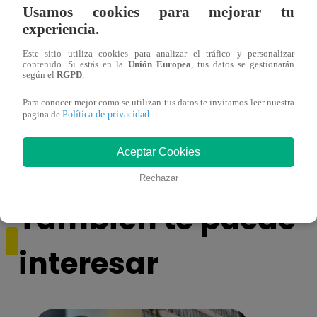
Usamos cookies para mejorar tu
experiencia.
Este sitio utiliza cookies para analizar el tráfico y personalizar
contenido. Si estás en la
Unión Europea
, tus datos se gestionarán
según el
RGPD
.
Yo Soy GRANDES BATALLAS: ¡El
Yo 
Para conocer mejor como se utilizan tus datos te invitamos leer nuestra
Pájaro Gómez venció a Miguel Mateos y
rock 
Política de privacidad
pagina de
.
mantuvo su silla de consagrado!
Migu
Aceptar Cookies
Rechazar
También te puede
interesar