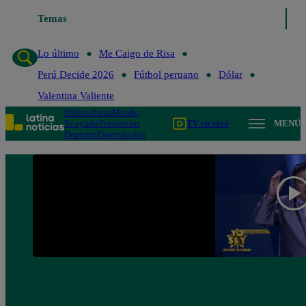
Temas
Lo último
Me Caigo de Risa
Perú Decide 2
Lo último
Me Caigo de Risa
Perú Decide 2026
Fútbol peruano
Dólar
Valentina Valiente
Política
Lima
Mundo
Te ayudo
Tendencias
TV en vivo
MENÚ
Deportes
Espectáculos