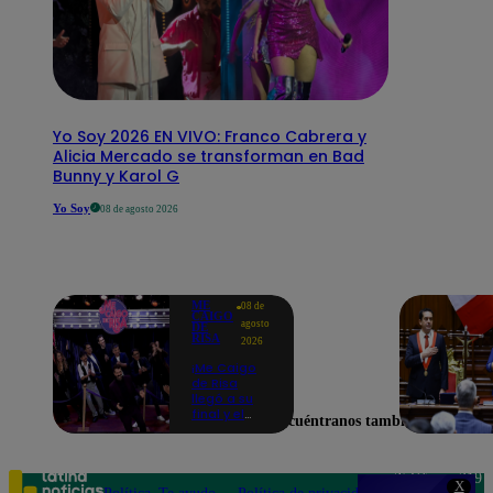
Yo Soy 2026 EN VIVO: Franco Cabrera y
Alicia Mercado se transforman en Bad
Bunny y Karol G
Yo Soy
08 de agosto 2026
ME
08 de
CAIGO
agosto
DE
RISA
2026
¡Me Caigo
de Risa
llegó a su
final y el
Encuéntranos también en
elenco
recordó sus
mejores
momentos!
Teléfono: 219
X