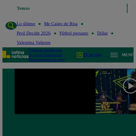
Temas
Lo último
Me Caigo de Ri
Lo último
Me Caigo de Risa
Perú Decide 2026
Fútbol peruano
Dólar
Valentina Valiente
Política
Lima
Mundo
Te ayudo
Tendencias
TV en vivo
MENÚ
Deportes
Espectáculos