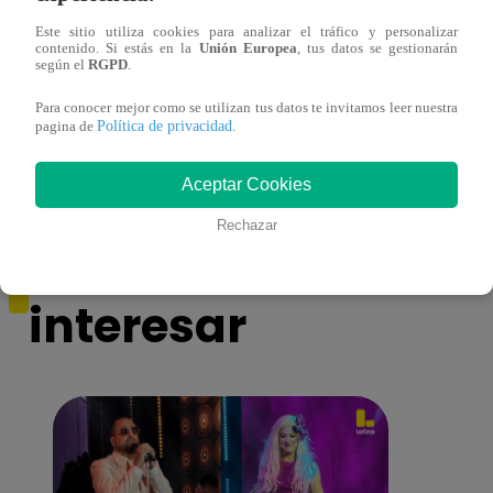
Este sitio utiliza cookies para analizar el tráfico y personalizar
contenido. Si estás en la
Unión Europea
, tus datos se gestionarán
Yo Soy GRANDES BATALLAS: ¡El
Yo 
según el
RGPD
.
Pájaro Gómez venció a Miguel Mateos y
rock 
Para conocer mejor como se utilizan tus datos te invitamos leer nuestra
mantuvo su silla de consagrado!
Migu
Política de privacidad
pagina de
.
Aceptar Cookies
Rechazar
También te puede
interesar