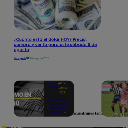
¿Cuánto está el dólar HOY? Precio,
compra y venta para este sábado 8 de
agosto
Te ayudo
08 de agosto 2026
Te
08 de
ayudo
agosto
2026
Temblor en
Perú hoy, 8
de agosto:
horario y
Encuéntranos también en
epicentro
del último
sismo,
según IGP