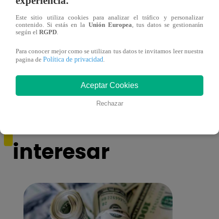
experiencia.
Este sitio utiliza cookies para analizar el tráfico y personalizar
contenido. Si estás en la
Unión Europea
, tus datos se gestionarán
según el
RGPD
.
Yo Soy GRANDES BATALLAS: ¡El
Yo 
Pájaro Gómez venció a Miguel Mateos y
rock 
Para conocer mejor como se utilizan tus datos te invitamos leer nuestra
mantuvo su silla de consagrado!
Migu
Política de privacidad
pagina de
.
Aceptar Cookies
Rechazar
También te puede
interesar