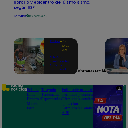
horario y epicentro del último sismo,
según IGP
Te ayudo
10 de agosto 2026
Política
09 de
agosto
2026
El Niño a
contrarreloj:
Perú no
ejecutó el
Encuéntranos también en
58% de
acciones
para prevenir
inundaciones
Teléfono: 219
X
en puntos
Política
Te ayudo
Política de privacidad
1000
críticos de
Lima
Tendencias
Términos y condiciones
Av. San
ríos
Deportes
Espectáculos
Términos y condiciones
Felipe 968
Mundo
aplicación
Jesús María
Perú
Términos y Condiciones
APP