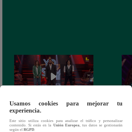
Usamos cookies para mejorar tu
experiencia.
Yo Soy GRANDES BATALLAS: ¡El
Yo 
Pájaro Gómez venció a Miguel Mateos y
rock 
Este sitio utiliza cookies para analizar el tráfico y personalizar
mantuvo su silla de consagrado!
Migu
contenido. Si estás en la
Unión Europea
, tus datos se gestionarán
según el
RGPD
.