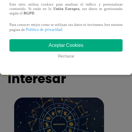
Este sitio utiliza cookies para analizar el tráfico y personalizar
contenido. Si estás en la
Unión Europea
, tus datos se gestionarán
Yo Soy GRANDES BATALLAS: ¡El
Yo 
según el
RGPD
.
Pájaro Gómez venció a Miguel Mateos y
rock 
mantuvo su silla de consagrado!
Migu
Para conocer mejor como se utilizan tus datos te invitamos leer nuestra
Política de privacidad
pagina de
.
Aceptar Cookies
También te puede
Rechazar
interesar