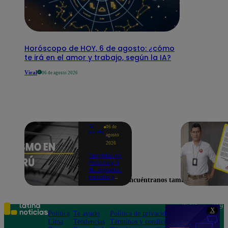
Horóscopo de HOY, 6 de agosto: ¿cómo
te irá en el amor y trabajo, según la IA?
Viral
06 de agosto 2026
Te
06 de
ayudo
agosto
2026
Temblor en
Perú hoy, 6
de agosto:
horario y
Encuéntranos también en
epicentro
del último
sismo,
según IGP
Teléfono: 219
X
Política
Te ayudo
Política de privacidad
1000
Lima
Tendencias
Términos y condiciones
Av. San