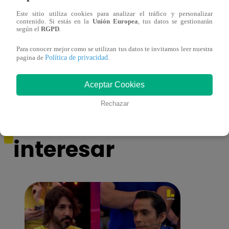
Este sitio utiliza cookies para analizar el tráfico y personalizar
contenido. Si estás en la
Unión Europea
, tus datos se gestionarán
Yo Soy GRANDES BATALLAS: ¡El
Yo 
según el
RGPD
.
Pájaro Gómez venció a Miguel Mateos y
rock 
Para conocer mejor como se utilizan tus datos te invitamos leer nuestra
mantuvo su silla de consagrado!
Migu
Política de privacidad
pagina de
.
Aceptar Cookies
Rechazar
También te puede
interesar