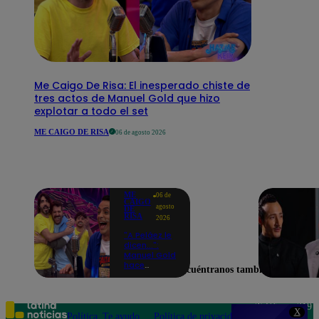
Me Caigo De Risa: El inesperado chiste de
tres actos de Manuel Gold que hizo
explotar a todo el set
ME CAIGO DE RISA
06 de agosto 2026
ME
06 de
CAIGO
agosto
DE
RISA
2026
"A Peláez le
dicen...":
Manuel Gold
hace
Encuéntranos también en
explotar de
risa a Julio
Díaz antes
de contar el
Teléfono: 219
X
chiste
Política
Te ayudo
Política de privacidad
1000