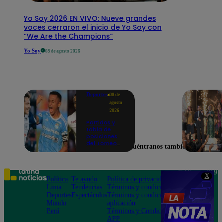
Yo Soy 2026 EN VIVO: Nueve grandes
voces cerraron el inicio de Yo Soy con
“We Are the Champions”
Yo Soy
08 de agosto 2026
Deportes
08 de
agosto
2026
Partidos y
tabla de
posiciones
del Torneo
Encuéntranos también en
Clausura EN
VIVO: así van
los equipos
en la fecha 4
Teléfono: 219
X
Política
Te ayudo
Política de privacidad
1000
Lima
Tendencias
Términos y condiciones
Av. San
Deportes
Espectáculos
Términos y condiciones
Felipe 968
Mundo
aplicación
Jesús María
Perú
Términos y Condiciones
APP