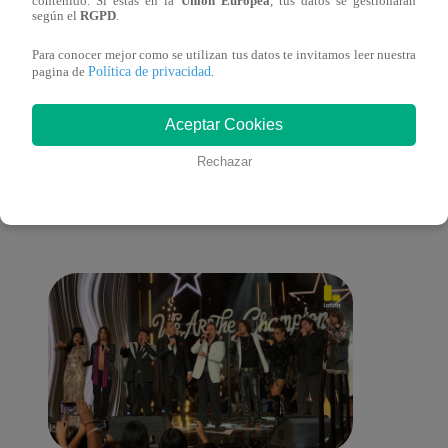
contenido. Si estás en la
Unión Europea
, tus datos se gestionarán
según el
RGPD
.
mantuvo su silla de consagrado!
Migu
Para conocer mejor como se utilizan tus datos te invitamos leer nuestra
Política de privacidad
pagina de
.
Aceptar Cookies
También te puede
Rechazar
interesar