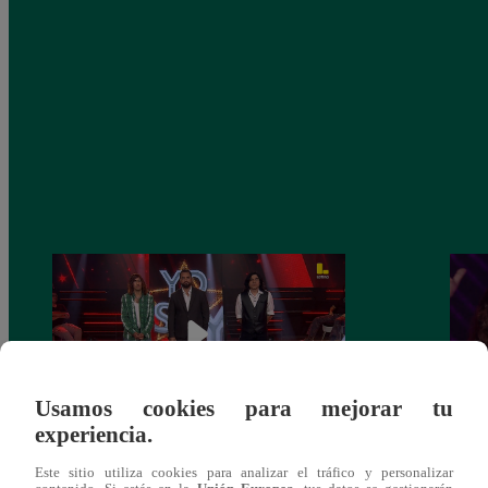
Usamos cookies para mejorar tu
experiencia.
Yo Soy GRANDES BATALLAS: ¡El
Yo 
Este sitio utiliza cookies para analizar el tráfico y personalizar
Pájaro Gómez venció a Miguel Mateos y
rock 