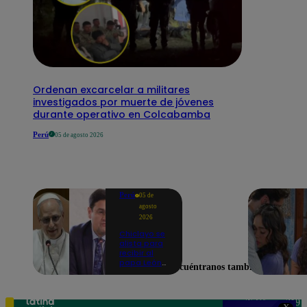
Ordenan excarcelar a militares
investigados por muerte de jóvenes
durante operativo en Colcabamba
Perú
05 de agosto 2026
Perú
05 de
agosto
2026
Chiclayo se
alista para
recibir al
papa León
Encuéntranos también en
XIV:
Catedral ya
fue
remodelada
Teléfono: 219