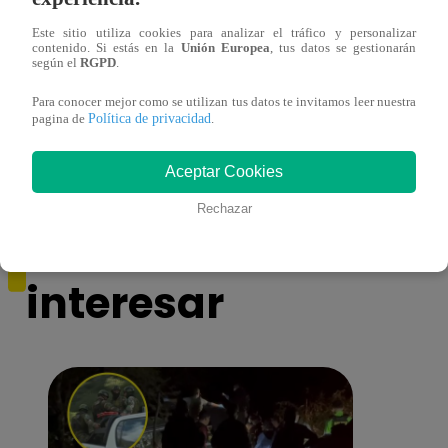
Este sitio utiliza cookies para analizar el tráfico y personalizar
contenido. Si estás en la
Unión Europea
, tus datos se gestionarán
según el
RGPD
.
Yo Soy GRANDES BATALLAS: ¡El
Yo 
Pájaro Gómez venció a Miguel Mateos y
rock 
Para conocer mejor como se utilizan tus datos te invitamos leer nuestra
mantuvo su silla de consagrado!
Migu
Política de privacidad
pagina de
.
Aceptar Cookies
Rechazar
También te puede
interesar