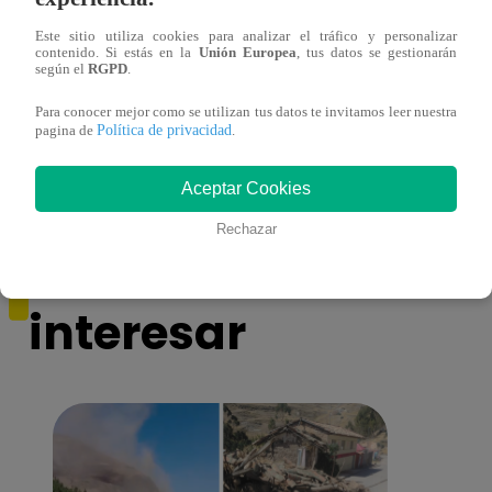
Este sitio utiliza cookies para analizar el tráfico y personalizar
contenido. Si estás en la
Unión Europea
, tus datos se gestionarán
según el
RGPD
.
Yo Soy GRANDES BATALLAS: ¡El
Yo 
Pájaro Gómez venció a Miguel Mateos y
rock 
Para conocer mejor como se utilizan tus datos te invitamos leer nuestra
mantuvo su silla de consagrado!
Migu
Política de privacidad
pagina de
.
Aceptar Cookies
Rechazar
También te puede
interesar