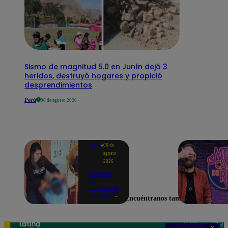
Sismo de magnitud 5.0 en Junín dejó 3
heridos, destruyó hogares y propició
desprendimientos
Perú
06 de agosto 2026
Lima
06 de
agosto
2026
Captan
en
cámara la
agresión
Encuéntranos también en
de una
psicóloga
contra un
niño con
Teléfono: 219