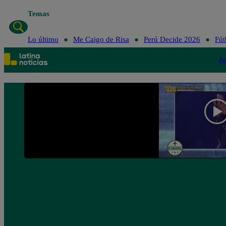
Temas
Lo último
Me C
Lo último
Me Caigo de Risa
Perú Decide 2026
Fút
Po