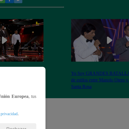
S BATALLAS: ¡La
Yo Soy GRANDES BATALLAS:
ilberto Santa Rosa ganó
de estilos entre Manolo Otero y
Santa Rosa
Unión Europea
, tus
.
 privacidad