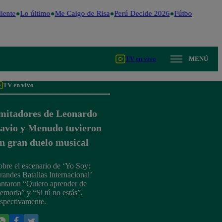
ente
Lo último
Me Caigo de Risa
Perú Decide 2026
Fútbol peruano
TV en vivo
MENÚ
TV en vivo
mitadores de Leonardo
avio y Menudo tuvieron
n gran duelo musical
obre el escenario de ‘Yo Soy:
randes Batallas Internacional’
antaron “Quiero aprender de
emoria” y “Si tú no estás”,
espectivamente.