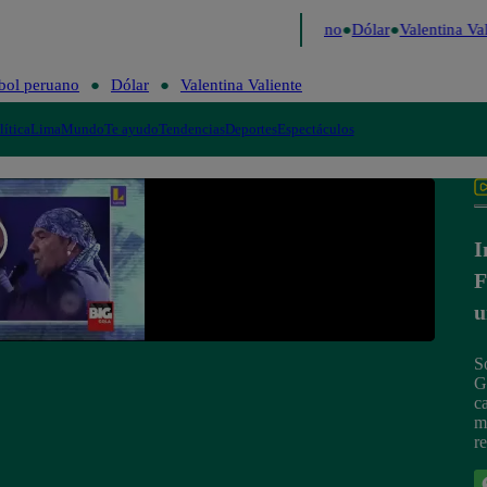
aigo de Risa
Perú Decide 2026
Fútbol peruano
Dólar
Valentina Vali
bol peruano
Dólar
Valentina Valiente
lítica
Lima
Mundo
Te ayudo
Tendencias
Deportes
Espectáculos
I
F
u
S
G
c
m
r