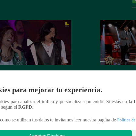
Soy GRANDES BATALLAS: El
Yo Soy GRANDE
tomó el escenario con el reto de
salsa se impuso! G
ies para mejorar tu experiencia.
el Mateos
la batalla
ookies para analizar el tráfico y personalizar contenido. Si estás en la
n según el
RGPD
.
como se utilizan tus datos te invitamos leer nuestra pagina de
Política de
nteresar