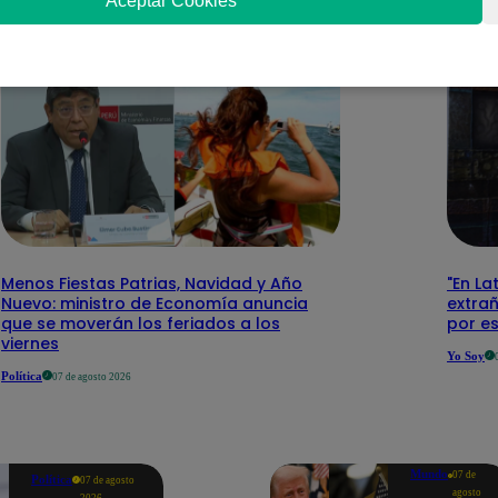
Aceptar Cookies
Menos Fiestas Patrias, Navidad y Año
"En La
Nuevo: ministro de Economía anuncia
extra
que se moverán los feriados a los
por e
viernes
Yo Soy
Política
07 de agosto 2026
Mundo
07 de
Política
07 de agosto
agosto
2026