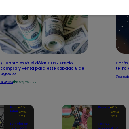
¿Cuánto está el dólar HOY? Precio,
Horós
compra y venta para este sábado 8 de
te irá
agosto
Tendenci
Te ayudo
08 de agosto 2026
Te
Deportes
08 de
08 de
ayudo
agosto
agosto
2026
2026
Temblor en
Torneo
Perú hoy, 8
Clausura: ¿A