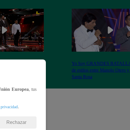
S BATALLAS: ¡La
Yo Soy GRANDES BATALLAS:
ilberto Santa Rosa ganó
de estilos entre Manolo Otero y
Santa Rosa
Unión Europea
, tus
.
 privacidad
Rechazar