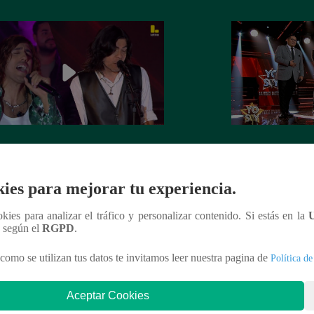
Soy GRANDES BATALLAS: El
Yo Soy GRANDE
tomó el escenario con el reto de
salsa se impuso! G
el Mateos
la batalla
ies para mejorar tu experiencia.
ookies para analizar el tráfico y personalizar contenido. Si estás en la
n según el
RGPD
.
como se utilizan tus datos te invitamos leer nuestra pagina de
Política de
nteresar
Aceptar Cookies