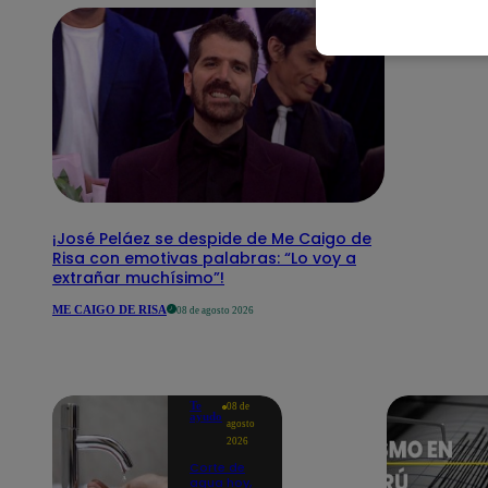
¡José Peláez se despide de Me Caigo de
Risa con emotivas palabras: “Lo voy a
extrañar muchísimo”!
ME CAIGO DE RISA
08 de agosto 2026
Te
08 de
ayudo
agosto
2026
Corte de
agua hoy,