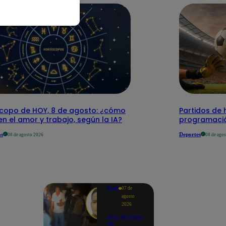
copo de HOY, 8 de agosto: ¿cómo
Partidos de 
 en el amor y trabajo, según la IA?
programació
as
Deportes
08 de agosto 2026
08 de ago
Perú
07 de
agosto
2026
Giro en caso
de