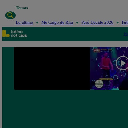
Temas
Lo último
Me Caigo de Risa
Perú Decide 2026
Fút
Po