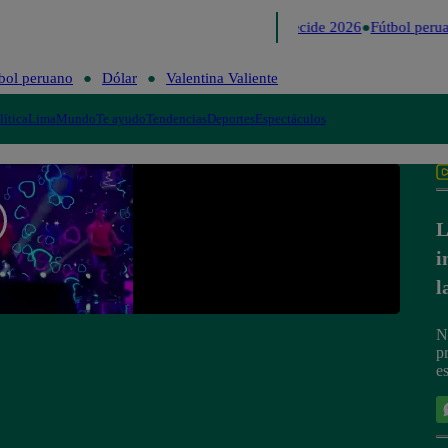
Lo último
Me Caigo de Risa
Perú Decide 2026
Fútbol perua
bol peruano
Dólar
Valentina Valiente
lítica
Lima
Mundo
Te ayudo
Tendencias
Deportes
Espectáculos
L
i
l
N
p
es