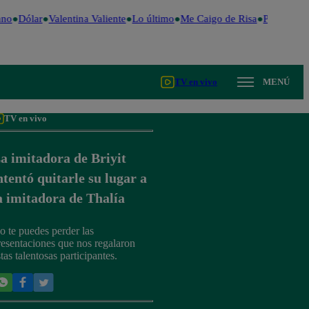
no
Dólar
Valentina Valiente
Lo último
Me Caigo de Risa
Perú Decid
TV en vivo
MENÚ
TV en vivo
a imitadora de Briyit
ntentó quitarle su lugar a
a imitadora de Thalía
o te puedes perder las
resentaciones que nos regalaron
tas talentosas participantes.