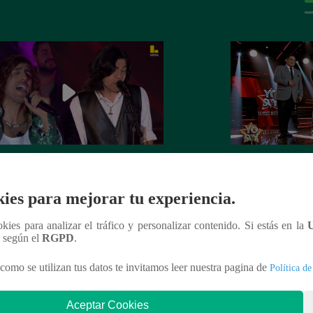
Soy GRANDES BATALLAS: El
Yo Soy GRANDE
tomó el escenario con el reto de
salsa se impuso! G
ies para mejorar tu experiencia.
el Mateos
la batalla
ookies para analizar el tráfico y personalizar contenido. Si estás en la
n según el
RGPD
.
como se utilizan tus datos te invitamos leer nuestra pagina de
Política de
nteresar
Aceptar Cookies