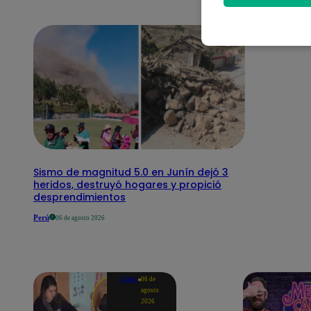
Sismo de magnitud 5.0 en Junín dejó 3
heridos, destruyó hogares y propició
desprendimientos
Perú
06 de agosto 2026
Lima
06 de
agosto
2026