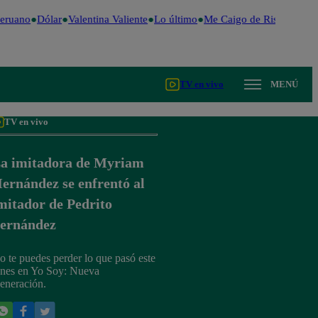
eruano
Dólar
Valentina Valiente
Lo último
Me Caigo de Risa
Perú D
TV en vivo
MENÚ
TV en vivo
a imitadora de Myriam
ernández se enfrentó al
mitador de Pedrito
ernández
o te puedes perder lo que pasó este
unes en Yo Soy: Nueva
eneración.