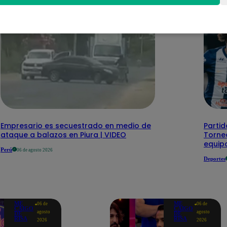
Empresario es secuestrado en medio de
Partid
ataque a balazos en Piura | VIDEO
Torneo
equipo
Perú
06 de agosto 2026
Deportes
ME
ME
06 de
06 de
CAIGO
CAIGO
agosto
agosto
DE
DE
RISA
RISA
2026
2026