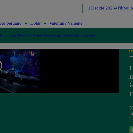
Lo último
Me Caigo de Risa
Perú Decide 2026
Fútbol p
bol peruano
Dólar
Valentina Valiente
lítica
Lima
Mundo
Te ayudo
Tendencias
Deportes
Espectáculos
L
H
i
F
N
l
G