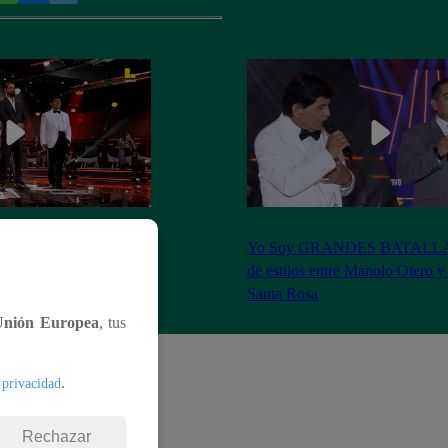
S BATALLAS: ¡La
Yo Soy GRANDES BATALLAS:
ilberto Santa Rosa ganó
de estilos entre Manolo Otero y
Santa Rosa
Unión Europea
, tus
.
 privacidad
Rechazar