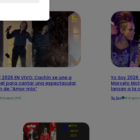
 2026 EN VIVO: Cachín se une a
Yo Soy 2026 
el para cantar una espectacular
Marcelo Mott
ón de “Amor mío”
lanzan a la 
Yo Soy
08 de agosto 2026
08 de agost
Yo
08 de
Soy
agosto
2026