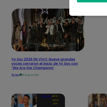
Yo Soy 2026 EN VIVO: Nueve grandes
voces cerraron el inicio de Yo Soy con
“We Are the Champions”
Yo Soy
08 de agosto 2026
Deportes
08 de
agosto
2026