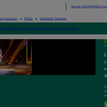
Lo último
Me Caigo de Risa
Perú Decide 2026
Fútbol per
bol peruano
Dólar
Valentina Valiente
lítica
Lima
Mundo
Te ayudo
Tendencias
Deportes
Espectáculos
L
y
e
d
N
e
es