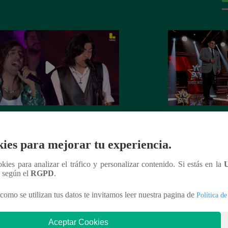
Soy GRANDES BATALLAS: El
Yo Soy GRANDE
tomó el escenario con el reto de
salsa se impuso! G
ies para mejorar tu experiencia.
el Mateos
la batalla
ookies para analizar el tráfico y personalizar contenido. Si estás en la
n según el
RGPD
.
como se utilizan tus datos te invitamos leer nuestra pagina de
Política de
nteresar
Aceptar Cookies