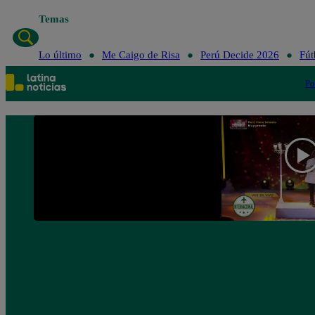
Temas
Lo último
Me Caigo de Risa
Perú Decide 2026
Fút
Po