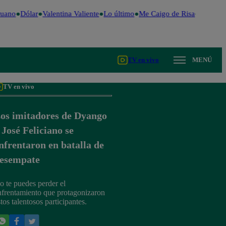
uano
Dólar
Valentina Valiente
Lo último
Me Caigo de Risa
Perú Dec
TV en vivo
MENÚ
TV en vivo
os imitadores de Dyango
 José Feliciano se
nfrentaron en batalla de
esempate
o te puedes perder el
nfrentamiento que protagonizaron
tos talentosos participantes.