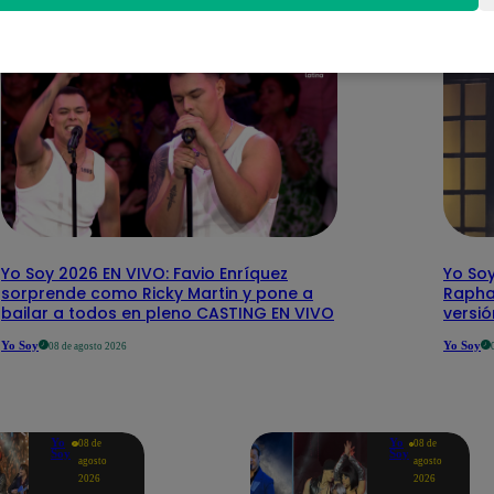
Yo Soy 2026 EN VIVO: Favio Enríquez
Yo Soy
sorprende como Ricky Martin y pone a
Rapha
bailar a todos en pleno CASTING EN VIVO
versi
Yo Soy
Yo Soy
08 de agosto 2026
Yo
Yo
08 de
08 de
Soy
Soy
agosto
agosto
2026
2026