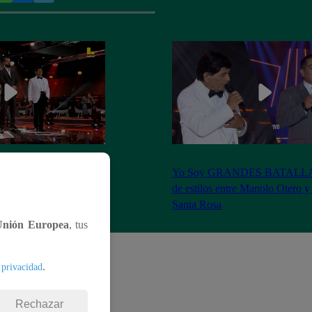
S BATALLAS: ¡La
Yo Soy GRANDES BATALLAS:
ilberto Santa Rosa ganó
de estilos entre Manolo Otero y
Santa Rosa
Unión Europea
, tus
.
 privacidad
Rechazar