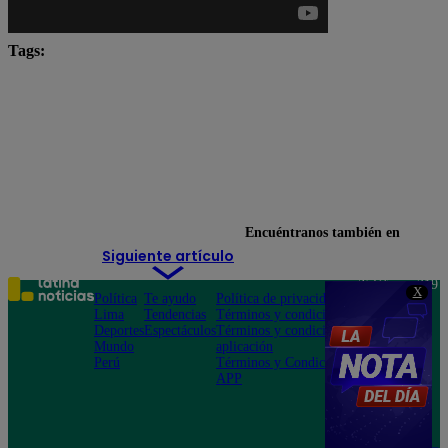
Tags:
Carlos Alcántara
Diana Sánchez
Franco Cabrera
Maricarmen Marín
Ricardo Morán
Yo Soy
Yo Soy Latina
Encuéntranos también en
Siguiente artículo
Teléfono: 219
X
Política
Te ayudo
Política de privacidad
1000
Lima
Tendencias
Términos y condiciones
Av. San
Deportes
Espectáculos
Términos y condiciones
Felipe 968
Mundo
aplicación
Jesús María
Perú
Términos y Condiciones
APP