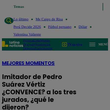
Temas
Lo último
Me Caigo de Risa
Perú Decid
Lo último
Me Caigo de Risa
Perú Decide 2026
Fútbol peruano
Dólar
Valentina Valiente
Política
Lima
Mundo
Te ayudo
Tendencias
TV en vivo
MENÚ
Deportes
Espectáculos
MEJORES MOMENTOS
Imitador de Pedro
Suárez Vértiz
¿CONVENCE? a los tres
jurados, ¿qué le
dijeron?