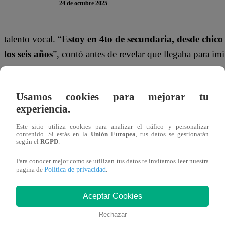
24 de octubre 2025
talento vocal. “
Estoy en 4to de secundaria, desde chico
los seis años
”, contó antes de revelar que llegaba para imi
británica Radiohead.
Tras su presentación,
Ricardo Morán
le dijo: “
Cantas mu
Usamos cookies para mejorar tu
experiencia.
que no
”. Sin embargo,
Carlos Alcántara
lo animó con 
y
Jely Reátegui
también le dio su voto de confianza, per
Este sitio utiliza cookies para analizar el tráfico y personalizar
contenido. Si estás en la
Unión Europea
, tus datos se gestionarán
según el
RGPD
.
¿Podrá seguir sorprendiendo en las próximas etapas del p
Para conocer mejor como se utilizan tus datos te invitamos leer nuestra
episodios de
Yo Soy
.
Política de privacidad
pagina de
.
¡No te olvides de unirte a nuestro canal 
Aceptar Cookies
Rechazar
¡No te pierdas de contenido y noticias
EXCLUSIVAS
! I