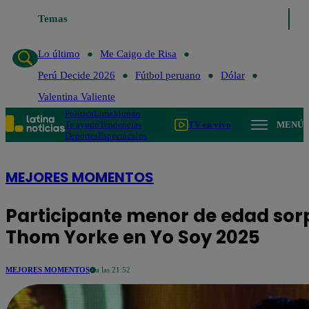
Temas
Lo último
Me Caigo de Risa
Perú Dec
Lo último
Me Caigo de Risa
Perú Decide 2026
Fútbol peruano
Dólar
Valentina Valiente
Política
Lima
Mundo
Te ayudo
Tendencias
TV en vivo
MENÚ
Deportes
Espectáculos
MEJORES MOMENTOS
Participante menor de edad sor
Thom Yorke en Yo Soy 2025
MEJORES MOMENTOS
a las 21:52