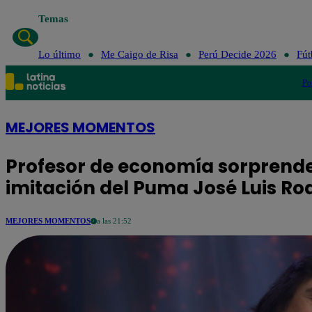
Temas
Lo úl
Lo último
Me Caigo de Risa
Perú Decide 2026
Fút
Po
MEJORES MOMENTOS
Profesor de economía sorprende
imitación del Puma José Luis Ro
MEJORES MOMENTOS
a las 21:52