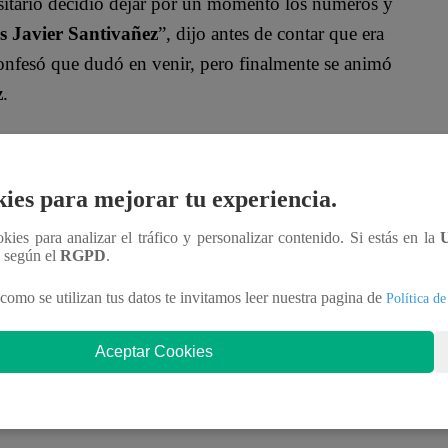
rsitario decidió dejar por un momento los números y
s Javier Santivañez
”, dijo antes de contar que era
onfesó que dudó en venir, pero finalmente se animó
z
.
actitud en el escenario.
Ricardo Morán
comentó:
 embargo, el timbre vocal aparece solo por
ies para mejorar tu experiencia.
 una oportunidad y le dijeron que sí.
ookies para analizar el tráfico y personalizar contenido. Si estás en la
rograma? Descúbrelo en los próximos episodios de
Yo
n según el
RGPD
.
como se utilizan tus datos te invitamos leer nuestra pagina de
Política de
oficial!
Aceptar Cookies
nteractúa con los talentos, obtén datos inéditos y