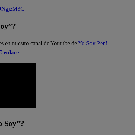
aDNgjzM3Q
Soy”?
es en nuestro canal de Youtube de
Yo Soy Perú
.
 enlace
.
 Soy”?