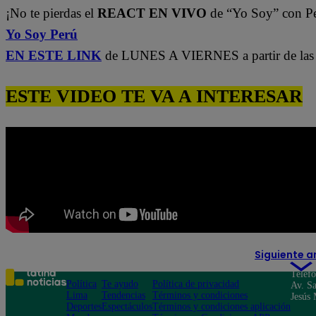
¡No te pierdas el
REACT EN VIVO
de “Yo Soy” con P
Yo Soy Perú
EN ESTE LINK
de LUNES A VIERNES a partir de las 
ESTE VIDEO TE VA A INTERESAR
Siguiente a
Teléf
Política
Te ayudo
Política de privacidad
Av. Sa
Lima
Tendencias
Términos y condiciones
Jesús 
Deportes
Espectáculos
Términos y condiciones aplicación