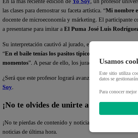
En la más reciente edición de
Yo Soy
, un profesor unive
las clases para demostrar su faceta artística. “
Mi nombre e
docente de microeconomía y márketing. El participante c
a presentarse para imitar a
El Puma José Luis Rodrígue
Su interpretación cautivó al jurado, especialmente por su 
“
En el baile tenías los pasitos típicos de El Puma; sin
Usamos cook
momentos
”. A pesar de ello, los jurados decidieron darle
Este sitio utiliza c
¿Será que este profesor logrará avanzar aún más en el p
datos se gestionará
Soy
.
Para conocer mejor 
¡No te olvides de unirte a nuestro canal 
¡No te pierdas de contenido y noticias
EXCLUSIVAS
! I
noticias de última hora.