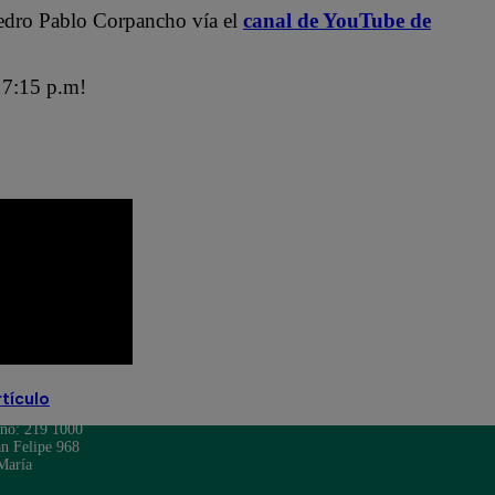
edro Pablo Corpancho vía el
canal de YouTube de
7:15 p.m!
rtículo
ono: 219 1000
n Felipe 968
María