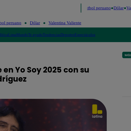
timo
Me Caigo de Risa
Perú Decide 2026
Fútbol peruano
Dólar
Vale
bol peruano
Dólar
Valentina Valiente
lítica
Lima
Mundo
Te ayudo
Tendencias
Deportes
Espectáculos
Más
 en Yo Soy 2025 con su
dríguez