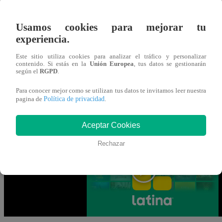
En la nueva temporada de “
Yo Soy
“
, ha llegado la hora d
Usamos cookies para mejorar tu
continuación, te presentamos la encuesta del lunes 22 de
experiencia.
ella para participar. Recuerda que solo puedes votar
UNA 
Este sitio utiliza cookies para analizar el tráfico y personalizar
contenido. Si estás en la
Unión Europea
, tus datos se gestionarán
según el
RGPD
.
Para conocer mejor como se utilizan tus datos te invitamos leer nuestra
Gracias por participar en la encuesta. ¡Tu opinión es MUY
Política de privacidad
pagina de
.
Mira AQUÍ el nuevo episodio de “Yo S
Aceptar Cookies
Rechazar