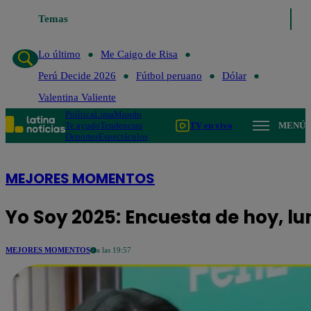
Temas
Lo último
Me C
Lo último
Me Caigo de Risa
Perú Decide 2026
Fútbol peruano
Dólar
Valentina Valiente
Política
Lima
Mundo
Te ayudo
Tendencias
TV en vivo
MENÚ
Deportes
Espectáculos
MEJORES MOMENTOS
Yo Soy 2025: Encuesta de hoy, l
MEJORES MOMENTOS
a las 19:57