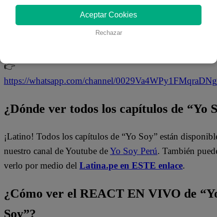
¡No te pierdas de contenido y noticias
EXCLUSIVAS
!
Aceptar Cookies
Interactúa con los talentos, obtén datos inéditos y noticias
Rechazar
última hora.
👉
https://whatsapp.com/channel/0029Va4WPy1FMqraDN
¿Dónde ver todos los capítulos de “Yo 
¡Latino! Todos los capítulos de “Yo Soy” están disponibl
nuestro canal de Youtube de
Yo Soy Perú
. También pued
verlo por medio del
Latina.pe en ESTE enlace
.
¿Cómo ver el REACT EN VIVO de “Y
Soy”?