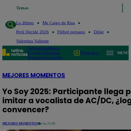
Temas
Lo último
Me Caigo de Risa
Perú Decide 2026
Fútbol peru
Lo último
Me Caigo de Risa
Perú Decide 2026
Fútbol peruano
Dólar
Valentina Valiente
Política
Lima
Mundo
Te ayudo
Tendencias
TV en vivo
MENÚ
Deportes
Espectáculos
MEJORES MOMENTOS
Yo Soy 2025: Participante llega 
imitar a vocalista de AC/DC, ¿lo
convencer?
MEJORES MOMENTOS
a las 22:09