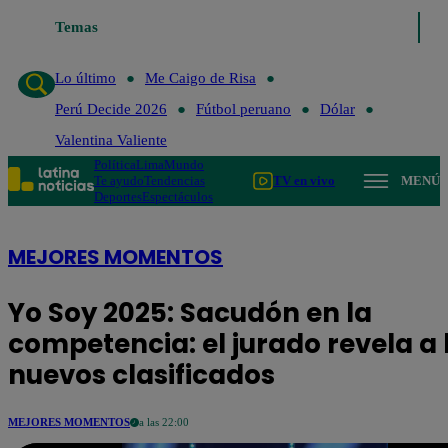
Lo último
Temas
Me Caigo de Risa
Perú Decide 2026
Fútbol perua
Lo último
Me Caigo de Risa
Perú Decide 2026
Fútbol peruano
Dólar
Valentina Valiente
Política
Lima
Mundo
Te ayudo
Tendencias
TV en vivo
MENÚ
Deportes
Espectáculos
MEJORES MOMENTOS
Yo Soy 2025: Sacudón en la
competencia: el jurado revela a 
nuevos clasificados
MEJORES MOMENTOS
a las 22:00