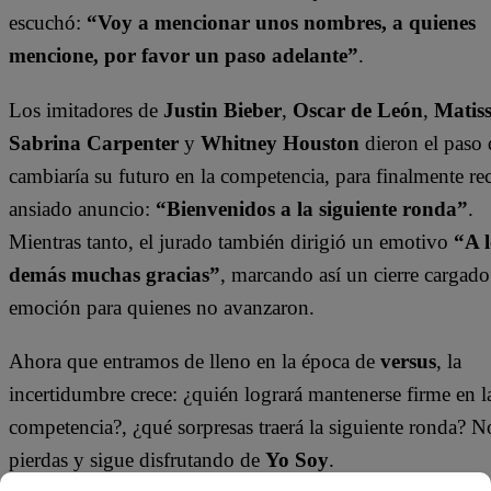
escuchó:
“Voy a mencionar unos nombres, a quienes
mencione, por favor un paso adelante”
.
Los imitadores de
Justin Bieber
,
Oscar de León
,
Matis
Sabrina Carpenter
y
Whitney Houston
dieron el paso
cambiaría su futuro en la competencia, para finalmente rec
ansiado anuncio:
“Bienvenidos a la siguiente ronda”
.
Mientras tanto, el jurado también dirigió un emotivo
“A l
demás muchas gracias”
, marcando así un cierre cargado
emoción para quienes no avanzaron.
Ahora que entramos de lleno en la época de
versus
, la
incertidumbre crece: ¿quién logrará mantenerse firme en l
competencia?, ¿qué sorpresas traerá la siguiente ronda? No
pierdas y sigue disfrutando de
Yo Soy
.