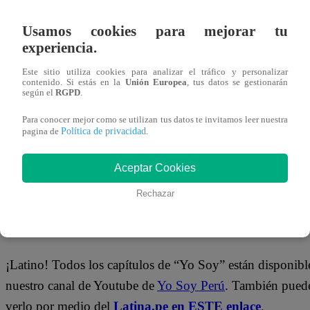
¡No te olvides de unirte a nuestro canal
Usamos cookies para mejorar tu
oficial!
experiencia.
Este sitio utiliza cookies para analizar el tráfico y personalizar
contenido. Si estás en la
Unión Europea
, tus datos se gestionarán
¡No te pierdas de contenido y noticias
EXCLUSIVAS
!
según el
RGPD
.
Interactúa con los talentos, obtén datos inéditos y noticias
Para conocer mejor como se utilizan tus datos te invitamos leer nuestra
última hora.
Política de privacidad
pagina de
.
👉
Aceptar Cookies
https://whatsapp.com/channel/0029Va4WPy1FMqraDN
Rechazar
¿Dónde ver todos los capítulos de “Yo 
¡Latino! Todos los capítulos de “Yo Soy” están disponibl
nuestro canal de Youtube de
Yo Soy Perú
. También pued
verlo por medio del
Latina.pe en ESTE enlace
.