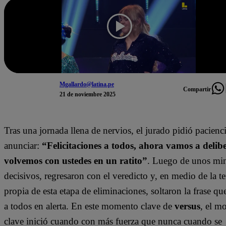
Mgallardo@latina.pe
Compartir
21 de noviembre 2025
Tras una jornada llena de nervios, el jurado pidió pacienci
anunciar:
“Felicitaciones a todos, ahora vamos a delib
volvemos con ustedes en un ratito”
. Luego de unos mi
decisivos, regresaron con el veredicto y, en medio de la t
propia de esta etapa de eliminaciones, soltaron la frase q
a todos en alerta. En este momento clave de
versus
, el m
clave inició cuando con más fuerza que nunca cuando se