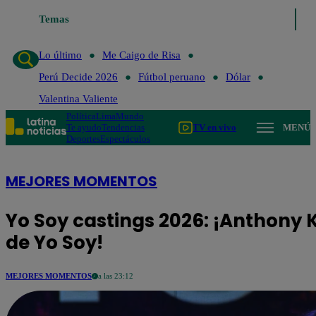
Temas
Lo último
Me Caigo de Risa
Perú De
Lo último
Me Caigo de Risa
Perú Decide 2026
Fútbol peruano
Dólar
Valentina Valiente
Política
Lima
Mundo
Te ayudo
Tendencias
TV en vivo
MENÚ
Deportes
Espectáculos
MEJORES MOMENTOS
Yo Soy castings 2026: ¡Anthony K
de Yo Soy!
MEJORES MOMENTOS
a las 23:12