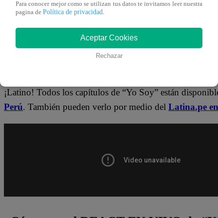
Para conocer mejor como se utilizan tus datos te invitamos leer nuestra
noticias de última hora.
Política de privacidad
pagina de
.
👉
https://whatsapp.com/channel/0029Va4WPy1F
Aceptar Cookies
Rechazar
¿Dónde ver todos los capítulos de “Yo 
¡Latino! Todos los capítulos de “Yo Soy” están disponib
Perú
. También pueden verlo por medio del
Latina.pe e