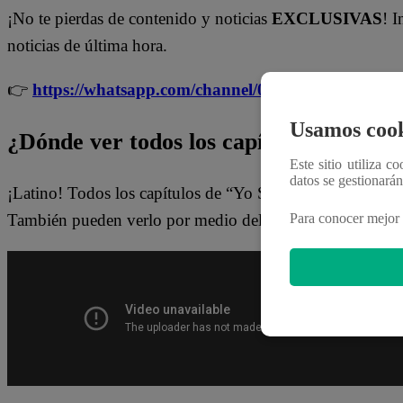
¡No te pierdas de contenido y noticias
EXCLUSIVAS
! I
noticias de última hora.
👉
https://whatsapp.com/channel/0029Va4WPy1F
Usamos cook
¿Dónde ver todos los capítulos de “Yo 
Este sitio utiliza c
datos se gestionará
¡Latino! Todos los capítulos de “Yo Soy” están disponib
También pueden verlo por medio del
Latina.pe en ESTE
Para conocer mejor 