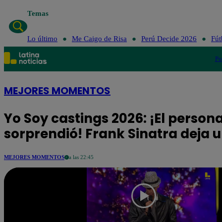
Temas
Lo último
Me Caigo de Risa
Perú Decide
Lo último
Me Caigo de Risa
Perú Decide 2026
Fút
Po
MEJORES MOMENTOS
Yo Soy castings 2026: ¡El personaj
sorprendió! Frank Sinatra deja 
MEJORES MOMENTOS
a las 22:45