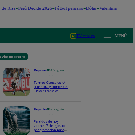
de Risa
Perú Decide 2026
Fútbol peruano
Dólar
Valentina Valiente
TV en vivo
MENÚ
 vistos ahora
Deportes
07 de agosto
2026
Torneo Clausura: ¿A
qué hora y dónde ver
Universitario vs.
Sporting Cristal por la
fecha 4?
Deportes
07 de agosto
2026
Partidos de hoy,
viernes 7 de agosto:
programación para
ver fútbol EN VIVO