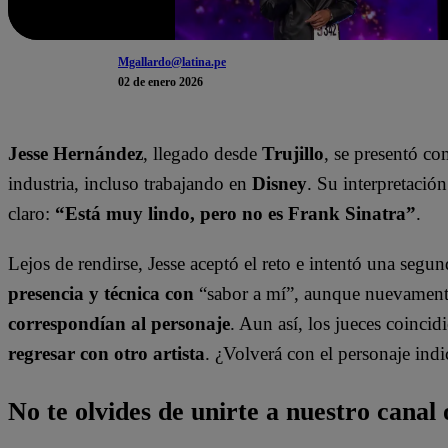
Mgallardo@latina.pe
02 de enero 2026
Jesse Hernández
, llegado desde
Trujillo
, se presentó c
industria, incluso trabajando en
Disney
. Su interpretación
claro:
“Está muy lindo, pero no es Frank Sinatra”
.
Lejos de rendirse, Jesse aceptó el reto e intentó una segu
presencia y técnica con
“sabor a mí”, aunque nuevament
correspondían al personaje
. Aun así, los jueces coincid
regresar con otro artista
. ¿Volverá con el personaje ind
No te olvides de unirte a nuestro canal o