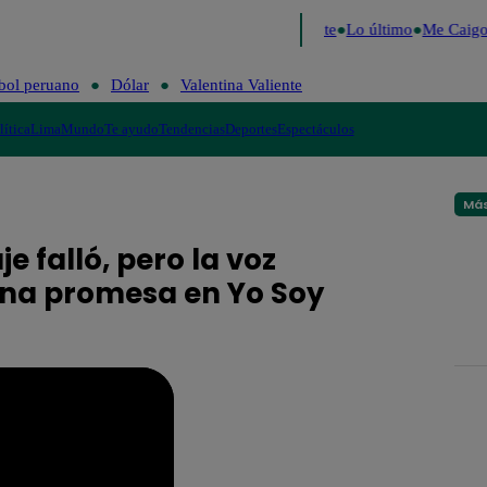
 2026
Fútbol peruano
Dólar
Valentina Valiente
Lo último
Me Caigo 
bol peruano
Dólar
Valentina Valiente
lítica
Lima
Mundo
Te ayudo
Tendencias
Deportes
Espectáculos
Más
e falló, pero la voz
una promesa en Yo Soy