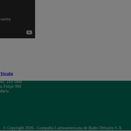
ra
Jely Reátegui
Ricardo Morán
Soy Perú
rtículo
ono: 219 1000
n Felipe 968
María
© Copyright 2026 - Compañía Latinoamericana de Radio Difusión S.A.