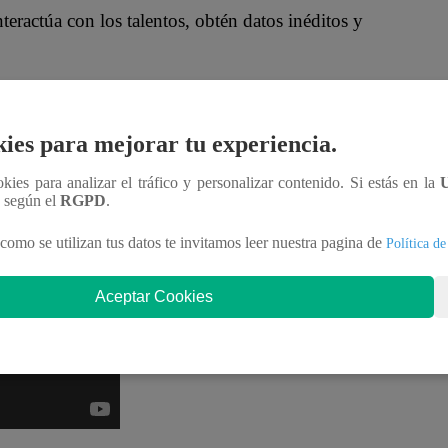
nteractúa con los talentos, obtén datos inéditos y
MqraDNgjzM3Q
ies para mejorar tu experiencia.
Soy”?
ookies para analizar el tráfico y personalizar contenido. Si estás en la
n según el
RGPD
.
les en nuestro canal de Youtube de
Yo Soy Perú
.
 enlace
.
como se utilizan tus datos te invitamos leer nuestra pagina de
Política de
Aceptar Cookies