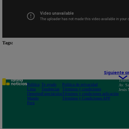
Tags:
Carlos Alcántara
Diana Sánchez
Franco Cabre
Yo Soy
yo soy castings
Yo Soy Latina
Yo 
Siguiente a
Teléf
Política
Te ayudo
Política de privacidad
Av. Sa
Lima
Tendencias
Términos y condiciones
Jesús 
Deportes
Espectáculos
Términos y condiciones aplicación
Mundo
Términos y Condiciones APP
Perú