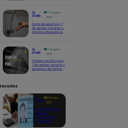
Te
07 de agosto
ayudo
2026
Corte de agua hoy, 7
de agosto: horarios y
distritos afectados sin
el servicio de Sedapal
Te
07 de agosto
ayudo
2026
Temblor en Perú hoy,
7 de agosto: horario y
epicentro del último
sismo, según IGP
tacados
Te
26 de mayo
ayudo
2025
Revisa si tienes
deudas
consultando
con tu DNI:
aquí los