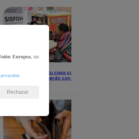
detalles
Unión Europea
, tus
Revisa con tu DNI si tu casa califica
.
 privacidad
como pobre, de acuerdo con el Sisfoh
Te ayudo
25 de mayo 2026
Rechazar