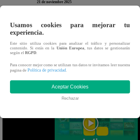
21 de noviembre 2025
En la nueva temporada de “
Yo Soy
“
, ha llegado la hora d
Usamos cookies para mejorar tu
experiencia.
continuación, te presentamos la encuesta del
Viernes 21 
en ella para participar. Recuerda que solo puedes votar
UN
Este sitio utiliza cookies para analizar el tráfico y personalizar
contenido. Si estás en la
Unión Europea
, tus datos se gestionarán
según el
RGPD
.
Para conocer mejor como se utilizan tus datos te invitamos leer nuestra
Política de privacidad
pagina de
.
Gracias por participar en la encuesta. ¡Tu opinión es MUY
Aceptar Cookies
Mira AQUÍ el nuevo episodio de “Yo S
Rechazar