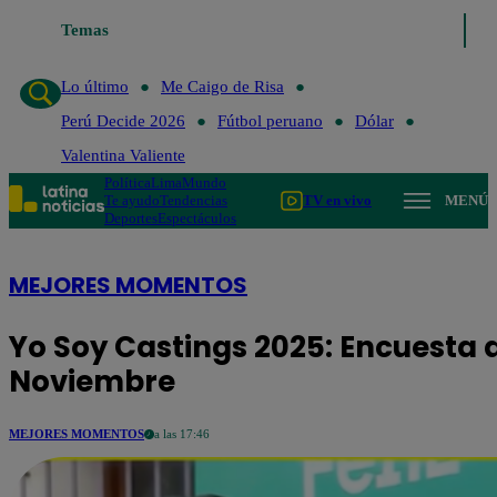
Temas
Lo último
Me C
Lo último
Me Caigo de Risa
Perú Decide 2026
Fútbol peruano
Dólar
Valentina Valiente
Política
Lima
Mundo
Te ayudo
Tendencias
TV en vivo
MENÚ
Deportes
Espectáculos
MEJORES MOMENTOS
Yo Soy Castings 2025: Encuesta d
Noviembre
MEJORES MOMENTOS
a las 17:46