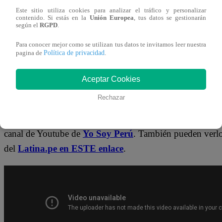
Este sitio utiliza cookies para analizar el tráfico y personalizar
contenido. Si estás en la
Unión Europea
, tus datos se gestionarán
¡No te pierdas de contenido y noticias
EXCLUSIVAS
! I
según el
RGPD
.
los talentos, obtén datos inéditos y noticias de última hora
Para conocer mejor como se utilizan tus datos te invitamos leer nuestra
Política de privacidad
pagina de
.
👉
https://whatsapp.com/channel/0029Va4WPy1F
Aceptar Cookies
¿Dónde ver todos los capítulos de “Yo 
Rechazar
¡Latino! Todos los capítulos de “Yo Soy” están disponibl
canal de Youtube de
Yo Soy Perú
. También pueden verl
del
Latina.pe en ESTE enlace
.