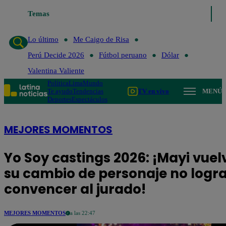
Lo último
Temas
Me Caigo de Risa
Perú Decide 2026
Fútbol peruano
D
Lo último
Me Caigo de Risa
Perú Decide 2026
Fútbol peruano
Dólar
Valentina Valiente
Política
Lima
Mundo
Te ayudo
Tendencias
TV en vivo
MENÚ
Deportes
Espectáculos
MEJORES MOMENTOS
Yo Soy castings 2026: ¡Mayi vuel
su cambio de personaje no logr
convencer al jurado!
MEJORES MOMENTOS
a las 22:47