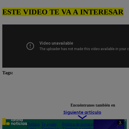
ESTE VIDEO TE VA A INTERESAR
Tags:
Carlos Alcántara
Diana Sánchez
Franco Cabre
Jely Reátegui
Ricardo Morán
Yo Soy Latina
Yo Soy Perú
Yo Soy. yo soy castings
Encuéntranos también en
Siguiente artículo
Teléfono: 219
X
Política
Te ayudo
Política de privacidad
1000
Lima
Tendencias
Términos y condiciones