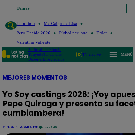
Lo último
Temas
Me Caigo de Risa
Perú Decide 2026
Fútbol peruano
Lo último
Me Caigo de Risa
Perú Decide 2026
Fútbol peruano
Dólar
Valentina Valiente
Política
Lima
Mundo
Te ayudo
Tendencias
TV en vivo
MENÚ
Deportes
Espectáculos
MEJORES MOMENTOS
Yo Soy castings 2026: ¡Yoy apue
Pepe Quiroga y presenta su face
cumbiambera!
MEJORES MOMENTOS
a las 21:46