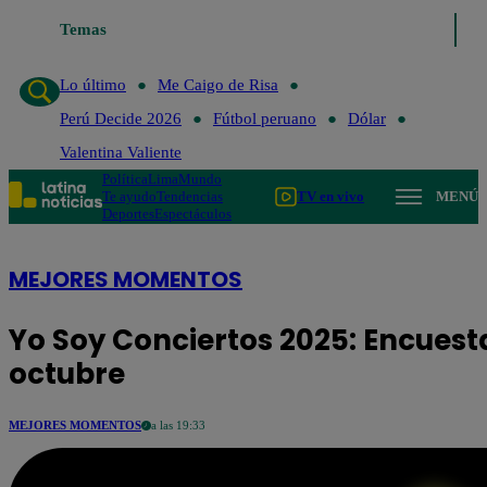
Lo último
Temas
Me Caigo de Risa
Perú Decide 2026
Fútbol peruano
D
Lo último
Me Caigo de Risa
Perú Decide 2026
Fútbol peruano
Dólar
Valentina Valiente
Política
Lima
Mundo
Te ayudo
Tendencias
TV en vivo
MENÚ
Deportes
Espectáculos
MEJORES MOMENTOS
Yo Soy Conciertos 2025: Encuest
octubre
MEJORES MOMENTOS
a las 19:33