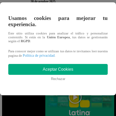
28 de octubre 2025
Usamos cookies para mejorar tu
En la nueva temporada de “
Yo Soy
“
, ha llegado la hora d
experiencia.
continuación, te presentamos la encuesta del martes 28 d
Este sitio utiliza cookies para analizar el tráfico y personalizar
para participar. Recuerda que solo puedes votar
UNA vez
contenido. Si estás en la
Unión Europea
, tus datos se gestionarán
según el
RGPD
.
Para conocer mejor como se utilizan tus datos te invitamos leer nuestra
Política de privacidad
Gracias por participar en la encuesta. ¡Tu opinión es MUY
pagina de
.
Aceptar Cookies
Mira AQUÍ el nuevo episodio de “Yo S
Rechazar