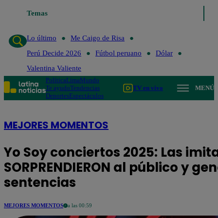
go de Risa
Temas
Perú Decide 2026
Fútbol peruano
Dólar
Valentina Valien
Lo último
Me Caigo de Risa
Perú Decide 2026
Fútbol peruano
Dólar
Valentina Valiente
Política
Lima
Mundo
Te ayudo
Tendencias
TV en vivo
MENÚ
Deportes
Espectáculos
MEJORES MOMENTOS
Yo Soy conciertos 2025: Las imit
SORPRENDIERON al público y ge
sentencias
MEJORES MOMENTOS
a las 00:59