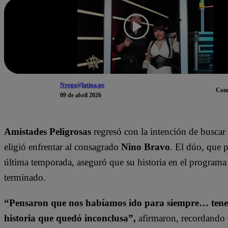
Nvega@latina.pe
Com
09 de abril 2026
Amistades Peligrosas
regresó con la intención de buscar
eligió enfrentar al consagrado
Nino Bravo
. El dúo, que p
última temporada, aseguró que su historia en el programa
terminado.
“Pensaron que nos habíamos ido para siempre… ten
historia que quedó inconclusa”,
afirmaron, recordando 