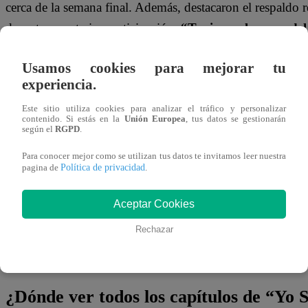
cerca de la semana final. Además, destacaron el respaldo 
durante su anterior participación.
“Tuvimos el apoyo del
también el respaldo de los verdaderos cantantes”
, com
Usamos cookies para mejorar tu
Al momento del reto, no dudaron.
“A Nino Bravo”
, re
experiencia.
desatando un nuevo enfrentamiento. El consagrado, tras 
Este sitio utiliza cookies para analizar el tráfico y personalizar
contenido. Si estás en la
Unión Europea
, tus datos se gestionarán
aceptó el duelo y ambos pasaron al escenario.
según el
RGPD
.
Para conocer mejor como se utilizan tus datos te invitamos leer nuestra
No te olvides de unirte a nuestro canal o
Política de privacidad
pagina de
.
¡No te pierdas de contenido y noticias
EXCLUSIVAS
! I
Aceptar Cookies
los talentos, obtén datos inéditos y noticias de última hora
Rechazar
👉
https://whatsapp.com/channel/0029Va4WPy1F
¿Dónde ver todos los capítulos de “Yo 