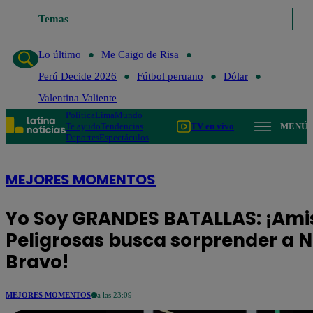
Temas
Lo último
Me C
Lo último
Me Caigo de Risa
Perú Decide 2026
Fútbol peruano
Dólar
Valentina Valiente
Política
Lima
Mundo
Te ayudo
Tendencias
TV en vivo
MENÚ
Deportes
Espectáculos
MEJORES MOMENTOS
Yo Soy GRANDES BATALLAS: ¡Ami
Peligrosas busca sorprender a N
Bravo!
MEJORES MOMENTOS
a las 23:09