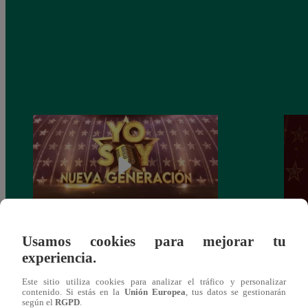
Usamos cookies para mejorar tu
Yo Soy: Nueva Generación – Gran Final
Yo So
experiencia.
– 14 de junio del 2021 – Programa
junio
completo
Este sitio utiliza cookies para analizar el tráfico y personalizar
contenido. Si estás en la
Unión Europea
, tus datos se gestionarán
según el
RGPD
.