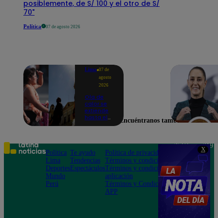
posiblemente, de S/ 100 y el otro de S/
70"
Política
07 de agosto 2026
Lima
07 de
agosto
2026
Ola de
calor se
extiende
hasta el
Encuéntranos también en
lunes 10
de
agosto en
Lima y
Teléfono: 219
X
otras 16
Política
Te ayudo
Política de privacidad
1000
regiones
Lima
Tendencias
Términos y condiciones
Av. San
Deportes
Espectáculos
Términos y condiciones
Felipe 968
Mundo
aplicación
Jesús María
Perú
Términos y Condiciones
APP