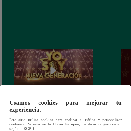
Usamos cookies para mejorar tu
Yo Soy: Nueva Generación – Gran Final
Yo So
experiencia.
– 14 de junio del 2021 – Programa
junio
completo
Este sitio utiliza cookies para analizar el tráfico y personalizar
contenido. Si estás en la
Unión Europea
, tus datos se gestionarán
según el
RGPD
.