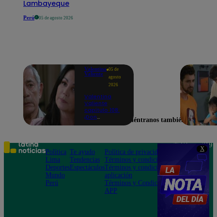
Lambayeque
Perú
05 de agosto 2026
Valentina
05 de
Valiente
agosto
2026
Valentina
Valiente
capítulo 108:
¡Don
Encuéntranos también en
Edmundo
empieza a
sospechar de
Frida tras
Teléfono: 219
X
descubrir una
Política
Te ayudo
Política de privacidad
1000
contradicción
Lima
Tendencias
Términos y condiciones
Av. San
en una
Deportes
Espectáculos
Términos y condiciones
Felipe 968
conversación!
Mundo
aplicación
Jesús María
Perú
Términos y Condiciones
APP