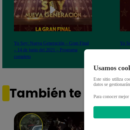
Yo Soy: Nueva Generación – Gran Final
Yo So
– 14 de junio del 2021 – Programa
junio
completo
Usamos cook
Este sitio utiliza c
datos se gestionará
También te puede i
Para conocer mejor 