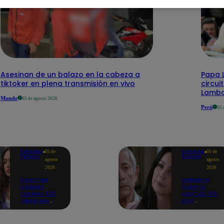
Asesinan de un balazo en la cabeza a
Papa L
tiktoker en plena transmisión en vivo
circui
Lamb
Mundo
05 de agosto 2026
Perú
05 
Valentina
Valentina
05 de
05 de
Valiente
Valiente
agosto
agosto
2026
2026
Valentina
Valentina
Valiente
Valiente
capítulo 108:
capítulo 108:
¡Alejandro
¡Don
consuela a
Edmundo
Valentina con
empieza a
un emotivo
sospechar de