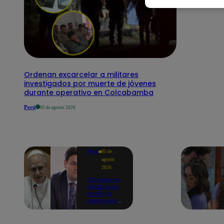
Ordenan excarcelar a militares
investigados por muerte de jóvenes
durante operativo en Colcabamba
Perú
05 de agosto 2026
Perú
05 de
agosto
2026
Chiclayo se
alista para
recibir al
papa León
XIV:
Catedral ya
fue