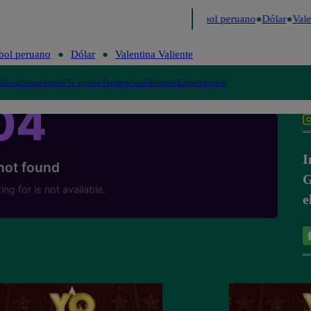
imo
Me Caigo de Risa
Perú Decide 2026
Fútbol peruano
Dólar
Valen
bol peruano
Dólar
Valentina Valiente
lítica
Lima
Mundo
Te ayudo
Tendencias
Deportes
Espectáculos
I
G
e