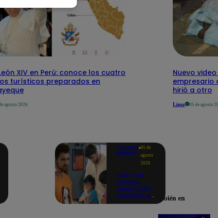
eón XIV en Perú: conoce los cuatro
Nuevo video
tos turísticos preparados en
empresario 
ayeque
hirió a otro
Lima
de agosto 2026
05 de agosto 2
Valentina
05 de
Valiente
agosto
2026
Valentina
Valiente
capítulo 108:
¡Alejandro le
Encuéntranos también en
promete a
Lolo y Tony
que siempre