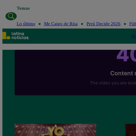
Temas
Lo últ
Lo último
Me Caigo de Risa
Perú Decide 2026
Fút
Po