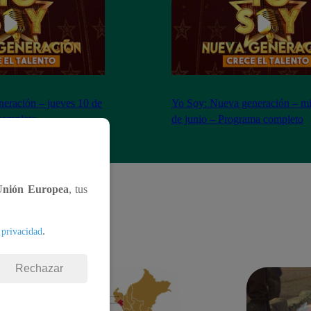
eración – jueves 10 de
Yo Soy: Nueva generación – mi
completo
de junio – Programa completo
Unión Europea
, tus
.
 privacidad
Rechazar