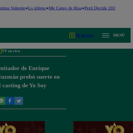
tina Valiente
Lo último
Me Caigo de Risa
Perú Decide 2026
Fútbol 
TV en vivo
MENÚ
TV en vivo
mitador de Enrique
uzmán probó suerte en
l casting de Yo Soy