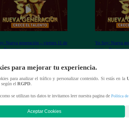
y: Nueva generación – viernes 11 de
Yo Soy: Nueva gen
 – Programa completo
junio – Programa 
ies para mejorar tu experiencia.
ookies para analizar el tráfico y personalizar contenido. Si estás en la
n según el
RGPD
.
nteresar
como se utilizan tus datos te invitamos leer nuestra pagina de
Política de
Aceptar Cookies