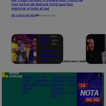
tres actos de Manuel Gold que hizo
explotar a todo el set
ME CAIGO DE RISA
06 de agosto 2026
ME
06 de
CAIGO
agosto
DE
RISA
2026
"A Peláez le
dicen...":
Manuel Gold
hace
Encuéntranos también en
explotar de
risa a Julio
Díaz antes
de contar el
Teléfono: 219
X
chiste
Política
Te ayudo
Política de privacidad
1000
Lima
Tendencias
Términos y condiciones
Av. San
Deportes
Espectáculos
Términos y condiciones
Felipe 968
Mundo
aplicación
Jesús María
Perú
Términos y Condiciones
APP