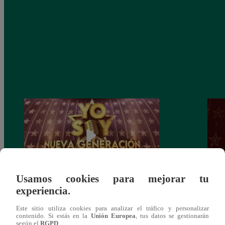
Usamos cookies para mejorar tu
experiencia.
Yo Soy: Nueva Generación – Gran Final
Yo So
– 14 de junio del 2021 – Programa
junio
Este sitio utiliza cookies para analizar el tráfico y personalizar
completo
contenido. Si estás en la
Unión Europea
, tus datos se gestionarán
según el
RGPD
.