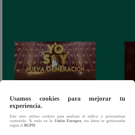
Usamos cookies para mejorar tu
Yo Soy: Nueva Generación – Gran Final
Yo So
experiencia.
– 14 de junio del 2021 – Programa
junio
completo
Este sitio utiliza cookies para analizar el tráfico y personalizar
contenido. Si estás en la
Unión Europea
, tus datos se gestionarán
según el
RGPD
.