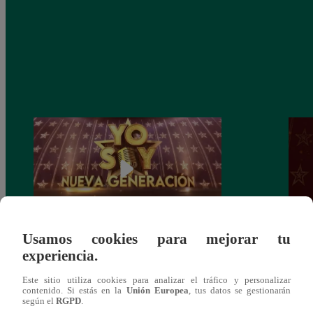
Usamos cookies para mejorar tu
Yo Soy: Nueva Generación – Gran Final
Yo So
experiencia.
– 14 de junio del 2021 – Programa
junio
completo
Este sitio utiliza cookies para analizar el tráfico y personalizar
contenido. Si estás en la
Unión Europea
, tus datos se gestionarán
según el
RGPD
.