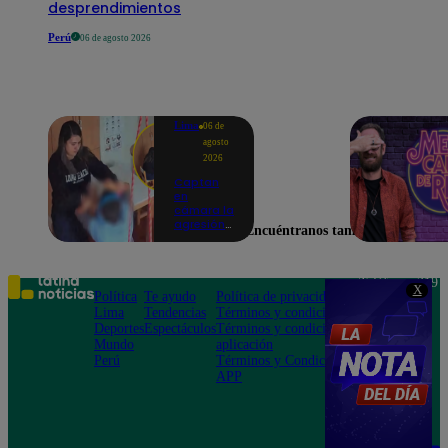
desprendimientos
Perú
06 de agosto 2026
Lima
06 de
agosto
2026
Captan
en
cámara la
agresión
Encuéntranos también en
de una
psicóloga
contra un
niño con
Teléfono: 219
X
autismo:
Política
Te ayudo
Política de privacidad
1000
madre
Lima
Tendencias
Términos y condiciones
Av. San
denuncia
Deportes
Espectáculos
Términos y condiciones
Felipe 968
maltratos
Mundo
aplicación
Jesús María
contínuos
Perú
Términos y Condiciones
APP