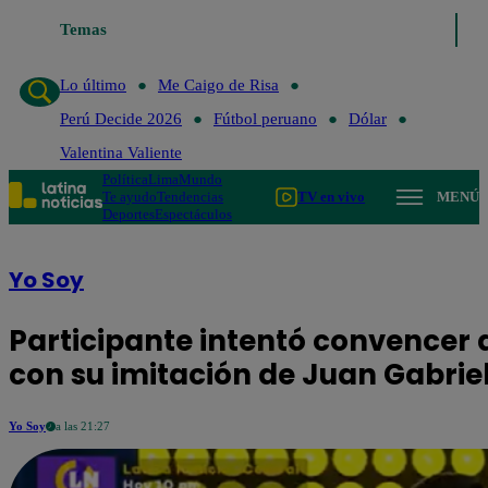
Temas
Lo último
Me Caigo de Risa
Perú Decide 2026
Fútbol
Lo último
Me Caigo de Risa
Perú Decide 2026
Fútbol peruano
Dólar
Valentina Valiente
Política
Lima
Mundo
Te ayudo
Tendencias
TV en vivo
MENÚ
Deportes
Espectáculos
Yo Soy
Participante intentó convencer a
con su imitación de Juan Gabrie
Yo Soy
a las 21:27