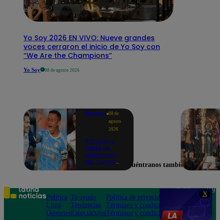
Yo Soy 2026 EN VIVO: Nueve grandes
voces cerraron el inicio de Yo Soy con
“We Are the Champions”
Yo Soy
08 de agosto 2026
Deportes
08 de
agosto
2026
Partidos y
tabla de
posiciones
del Torneo
Encuéntranos también en
Clausura EN
VIVO: así van
los equipos
en la fecha 4
Teléfono: 219
X
Política
Te ayudo
Política de privacidad
1000
Lima
Tendencias
Términos y condiciones
Av. San
Deportes
Espectáculos
Términos y condiciones
Felipe 968