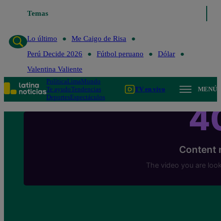
Temas
Lo último
Me Caigo de R
Lo último
Me Caigo de Risa
Perú Decide 2026
Fútbol peruano
Dólar
Valentina Valiente
Política
Lima
Mundo
Te ayudo
Tendencias
TV en vivo
MENÚ
Deportes
Espectáculos