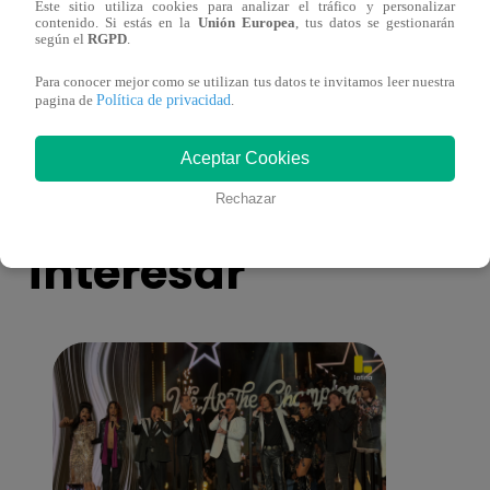
Este sitio utiliza cookies para analizar el tráfico y personalizar
¡Imitadora de Laura Pausini se consagró
Imita
contenido. Si estás en la
Unión Europea
, tus datos se gestionarán
ganadora de Yo Soy: Nueva Generación!
“Beau
según el
RGPD
.
Para conocer mejor como se utilizan tus datos te invitamos leer nuestra
Política de privacidad
pagina de
.
Aceptar Cookies
También te puede
Rechazar
interesar