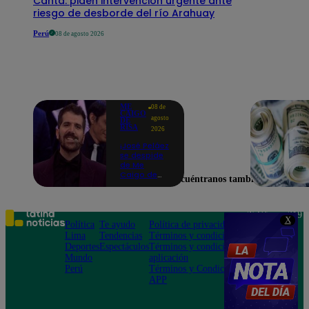
Canta: piden intervención urgente ante
riesgo de desborde del río Arahuay
Perú
08 de agosto 2026
ME
08 de
CAIGO
agosto
DE
RISA
2026
¡José Peláez
se despide
de Me
Caigo de
Encuéntranos también en
Risa con
emotivas
palabras:
“Lo voy a
Teléfono: 219
X
extrañar
Política
Te ayudo
Política de privacidad
1000
muchísimo”!
Lima
Tendencias
Términos y condiciones
Av. San
Deportes
Espectáculos
Términos y condiciones
Felipe 968
Mundo
aplicación
Jesús María
Perú
Términos y Condiciones
APP