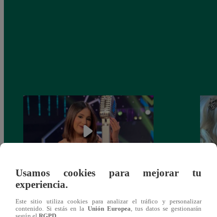
Usamos cookies para mejorar tu
experiencia.
¡Imitadora de Laura Pausini se consagró
Imita
ganadora de Yo Soy: Nueva Generación!
“Beau
Este sitio utiliza cookies para analizar el tráfico y personalizar
contenido. Si estás en la
Unión Europea
, tus datos se gestionarán
según el
RGPD
.