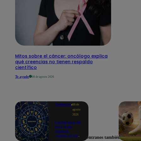
Mitos sobre el cáncer: oncólogo explica
qué creencias no tienen respaldo
científico
Te ayudo
08 de agosto 2026
Tendencias
08 de
agosto
2026
Horóscopo de
HOY, 8 de
agosto:
¿cómo te irá
Encuéntranos también en
en el amor y