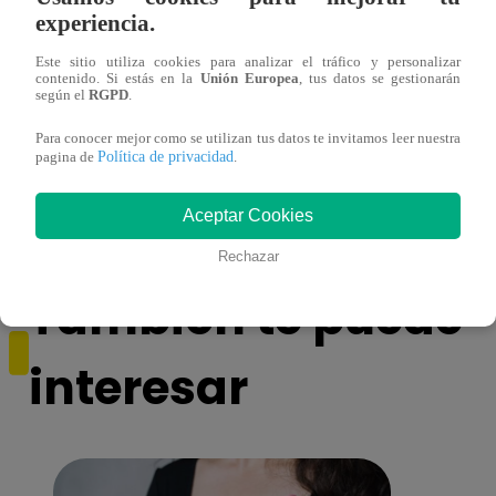
experiencia.
Este sitio utiliza cookies para analizar el tráfico y personalizar
contenido. Si estás en la
Unión Europea
, tus datos se gestionarán
según el
RGPD
.
¡Imitadora de Laura Pausini se consagró
Imita
Para conocer mejor como se utilizan tus datos te invitamos leer nuestra
ganadora de Yo Soy: Nueva Generación!
“Beau
Política de privacidad
pagina de
.
Aceptar Cookies
Rechazar
También te puede
interesar