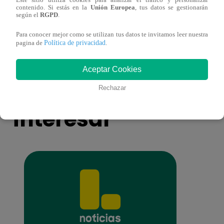
Este sitio utiliza cookies para analizar el tráfico y personalizar
¡Imitadora de Laura Pausini se consagró
Imita
contenido. Si estás en la
Unión Europea
, tus datos se gestionarán
ganadora de Yo Soy: Nueva Generación!
“Beau
según el
RGPD
.
Para conocer mejor como se utilizan tus datos te invitamos leer nuestra
Política de privacidad
pagina de
.
Aceptar Cookies
También te puede
Rechazar
interesar