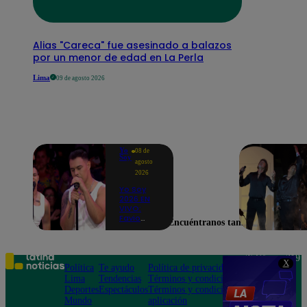
Alias "Careca" fue asesinado a balazos
por un menor de edad en La Perla
Lima
09 de agosto 2026
Yo
08 de
Soy
agosto
2026
Yo Soy
2026 EN
VIVO:
Favio
Encuéntranos también en
Enríquez
sorprende
como
Ricky
Teléfono: 219
X
Martin y
Política
Te ayudo
Política de privacidad
1000
pone a
Lima
Tendencias
Términos y condiciones
Av. San
bailar a
Deportes
Espectáculos
Términos y condiciones
Felipe 968
todos en
Mundo
aplicación
Jesús María
pleno