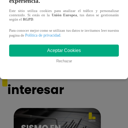
experiencia.
Este sitio utiliza cookies para analizar el tráfico y personalizar
contenido. Si estás en la
Unión Europea
, tus datos se gestionarán
según el
RGPD
.
¡Imitadora de Laura Pausini se consagró
Imita
ganadora de Yo Soy: Nueva Generación!
“Beau
Para conocer mejor como se utilizan tus datos te invitamos leer nuestra
Política de privacidad
pagina de
.
Aceptar Cookies
Rechazar
También te puede
interesar