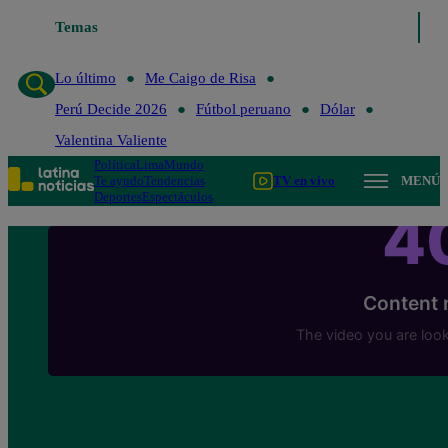
Temas
Lo último
Me Caigo de Risa
Perú Decide 2026
Lo último
Me Caigo de Risa
Perú Decide 2026
Fútbol peruano
Dólar
Valentina Valiente
Política
Lima
Mundo
Te ayudo
Tendencias
TV en vivo
MENÚ
Deportes
Espectáculos