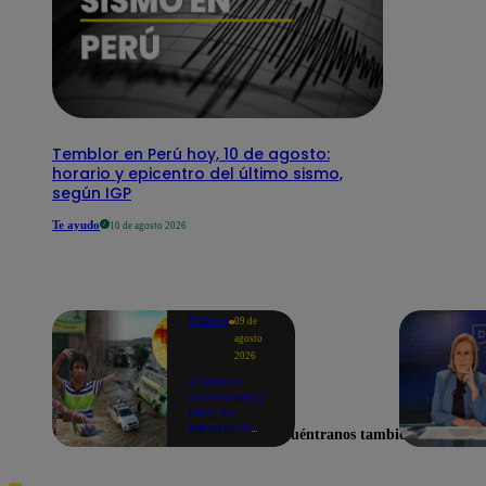
Temblor en Perú hoy, 10 de agosto:
horario y epicentro del último sismo,
según IGP
Te ayudo
10 de agosto 2026
Política
09 de
agosto
2026
El Niño a
contrarreloj:
Perú no
ejecutó el
Encuéntranos también en
58% de
acciones
para prevenir