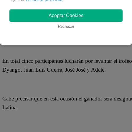
pagina de
.
06 de marzo 2021
Aceptar Cookies
La jornada más esperada del principal programa de la tel
Rechazar
las 9:30 pm se desarrollará la Gran Final de Yo Soy: Gran
En total cinco participantes lucharán por levantar el trof
Dyango, Juan Luis Guerra, José José y Adele.
Cabe precisar que en esta ocasión el ganador será designad
Latina.