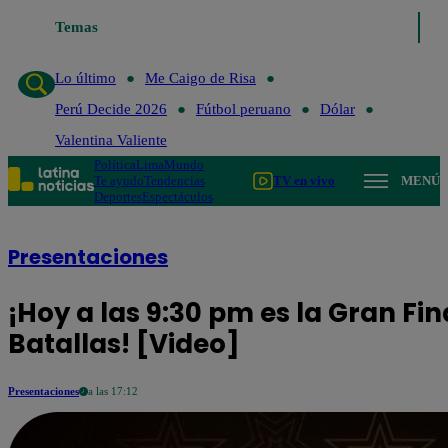
Temas
Lo último
Me Caigo de Risa
Perú Decide 202
Lo último
Me Caigo de Risa
Perú Decide 2026
Fútbol peruano
Dólar
Valentina Valiente
Política
Lima
Mundo
Te ayudo
Tendencias
TV en vivo
MENÚ
Deportes
Espectáculos
Presentaciones
¡Hoy a las 9:30 pm es la Gran Fi
Batallas! [Video]
Presentaciones
a las 17:12