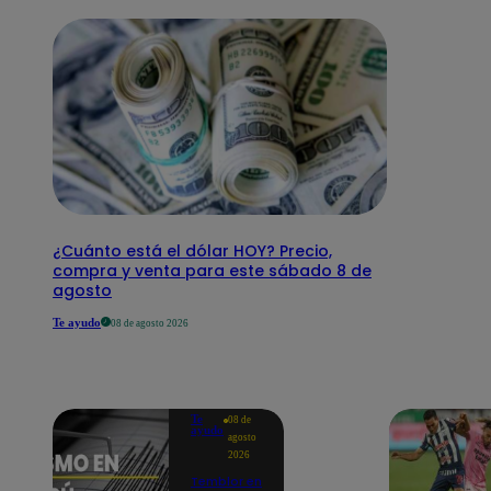
¿Cuánto está el dólar HOY? Precio,
compra y venta para este sábado 8 de
agosto
Te ayudo
08 de agosto 2026
Te
08 de
ayudo
agosto
2026
Temblor en