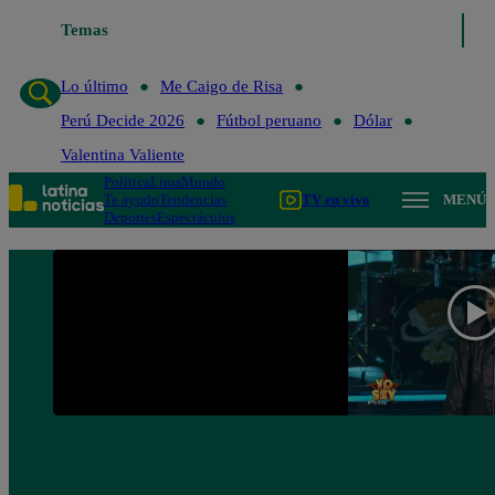
Temas
Lo último
Me Caigo de Risa
Lo último
Me Caigo de Risa
Perú Decide 2026
Fútbol peruano
Dólar
Valentina Valiente
Política
Lima
Mundo
Te ayudo
Tendencias
TV en vivo
MENÚ
Deportes
Espectáculos