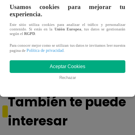
Usamos cookies para mejorar tu
experiencia.
Este sitio utiliza cookies para analizar el tráfico y personalizar
contenido. Si estás en la
Unión Europea
, tus datos se gestionarán
según el
RGPD
.
Para conocer mejor como se utilizan tus datos te invitamos leer nuestra
¡Imitadora de Laura Pausini se consagró
Imita
Política de privacidad
pagina de
.
ganadora de Yo Soy: Nueva Generación!
“Beau
Aceptar Cookies
Rechazar
También te puede
interesar