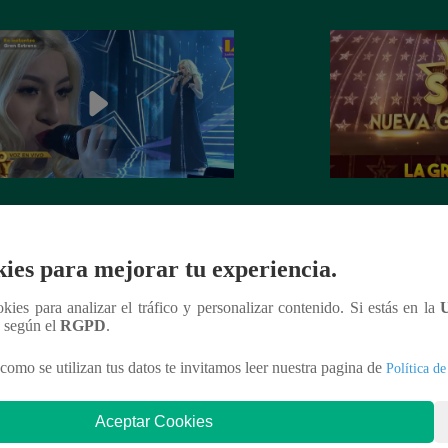
dora de Christina Aguilera cantó
¡Mañana lunes a l
tiful” en su concierto final
a la ganadora de 
Generación!
ies para mejorar tu experiencia.
ookies para analizar el tráfico y personalizar contenido. Si estás en la
n según el
RGPD
.
como se utilizan tus datos te invitamos leer nuestra pagina de
Política de
nteresar
Aceptar Cookies