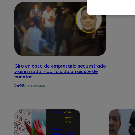
Giro en caso de empresario secuestrado
y asesinado: Habría sido un ajuste de
cuentas
Perú
07 de agosto 2026
Política
07 de
agosto
2026
Nuevo
anuncio del