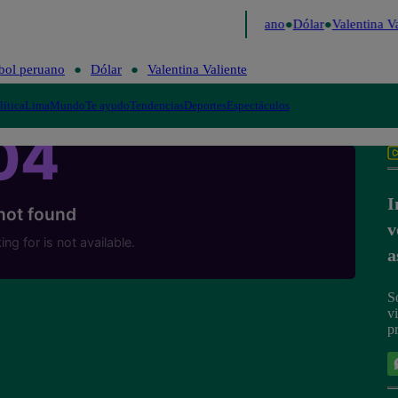
Caigo de Risa
Perú Decide 2026
Fútbol peruano
Dólar
Valentina Va
bol peruano
Dólar
Valentina Valiente
lítica
Lima
Mundo
Te ayudo
Tendencias
Deportes
Espectáculos
I
v
a
S
v
p