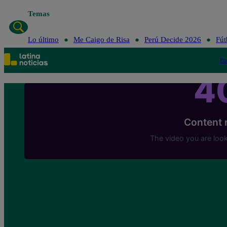
Temas
Lo último
Me 
Lo último
Me Caigo de Risa
Perú Decide 2026
Fút
Po