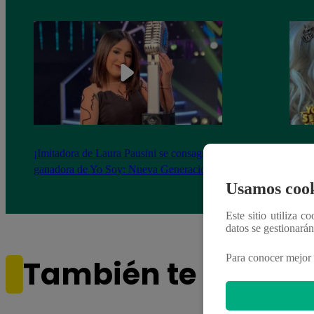
¡Imitadora de Laura Pausini se consagró
Imita
ganadora de Yo Soy: Nueva Generación!
“Beau
Usamos cook
Este sitio utiliza c
datos se gestionará
Para conocer mejor 
También te puede i