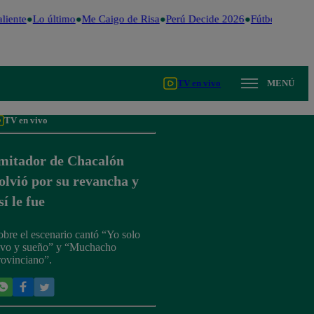
liente
Lo último
Me Caigo de Risa
Perú Decide 2026
Fútbol peruano
TV en vivo
MENÚ
TV en vivo
mitador de Chacalón
olvió por su revancha y
sí le fue
obre el escenario cantó “Yo solo
ivo y sueño” y “Muchacho
rovinciano”.