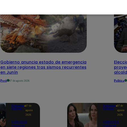
Gobierno anuncia estado de emergencia
Elecci
en siete regiones tras sismos recurrentes
proye
en Junín
alcal
Perú
Política
07 de agosto 2026
Valentina
Valentina
07 de
07 de
Valiente
Valiente
agosto
agosto
2026
2026
Valentina
Valentina
Valiente
Valiente