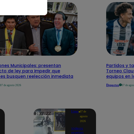
ones Municipales: presentan
Partidos y t
cto de ley para impedir que
Torneo Claus
des busquen reelección inmediata
equipos en l
Deportes
07 de agosto 2026
07 de ago
Lima
07 de
agosto
2026
Videos
revelan