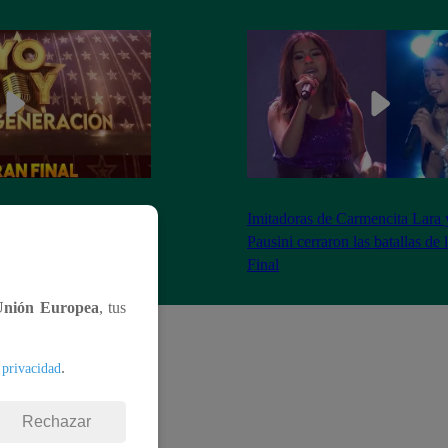
as 8:20 pm conoceremos
Imitadoras de Carmencita Lara 
Yo Soy: Nueva
Pausini cerraron las batallas de
Final
Unión Europea
, tus
.
 privacidad
Rechazar