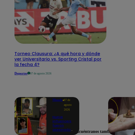
Torneo Clausura: ¿A qué hora y dónde
ver Universitario vs. Sporting Cristal por
la fecha 4?
Deportes
07 de agosto 2026
Mundo
07 de
agosto
2026
Nueve
influencers
fueron
asesinados
Encuéntranos también en
por la