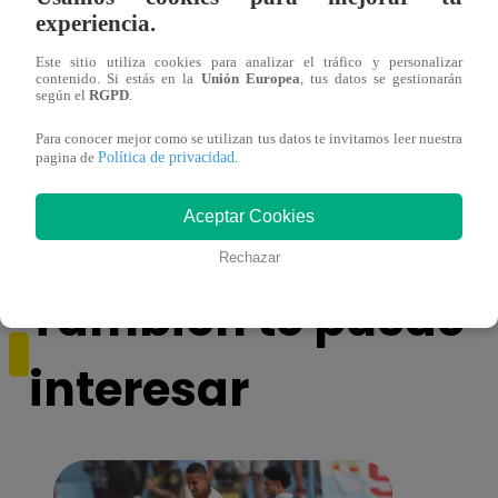
experiencia.
Este sitio utiliza cookies para analizar el tráfico y personalizar
contenido. Si estás en la
Unión Europea
, tus datos se gestionarán
según el
RGPD
.
¡Imitadora de Laura Pausini se consagró
Imita
Para conocer mejor como se utilizan tus datos te invitamos leer nuestra
ganadora de Yo Soy: Nueva Generación!
“Beau
Política de privacidad
pagina de
.
Aceptar Cookies
Rechazar
También te puede
interesar