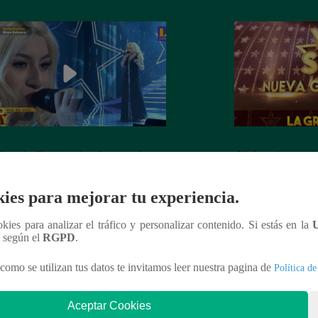
dora de Christina Aguilera cantó
¡Mañana lunes a l
tiful” en su concierto final
a la ganadora de 
Generación!
ies para mejorar tu experiencia.
ookies para analizar el tráfico y personalizar contenido. Si estás en la
n según el
RGPD
.
nteresar
como se utilizan tus datos te invitamos leer nuestra pagina de
Política de
Aceptar Cookies