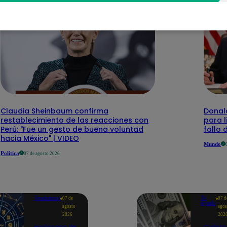
Claudia Sheinbaum confirma
Donal
restablecimiento de las reacciones con
para l
Perú: "Fue un gesto de buena voluntad
fallo
hacia México" | VIDEO
Mundo
Política
07 de agosto 2026
Tendencias
Te
07 de
07 d
ayudo
agosto
agos
2026
202
Horóscopo de
¿Cuánto