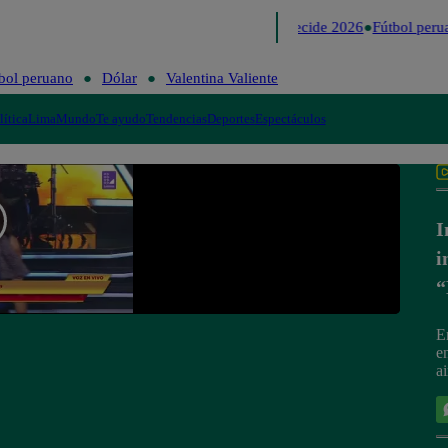
Lo último
Me Caigo de Risa
Perú Decide 2026
Fútbol perua
bol peruano
Dólar
Valentina Valiente
lítica
Lima
Mundo
Te ayudo
Tendencias
Deportes
Espectáculos
I
i
“
E
en
ai