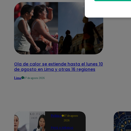
Ola de calor se extiende hasta el lunes 10
de agosto en Lima y otras 16 regiones
Lima
07 de agosto 2026
Política
07 de agosto
2026
Perú y México