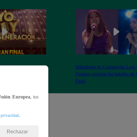
as 8:20 pm conoceremos
Imitadoras de Carmencita Lara 
Yo Soy: Nueva
Pausini cerraron las batallas de
Final
Unión Europea
, tus
.
 privacidad
Rechazar