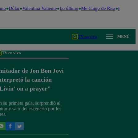
no
Dólar
Valentina Valiente
Lo último
Me Caigo de Risa
Perú Decid
TV en vivo
MENÚ
TV en vivo
mitador de Jon Bon Jovi
nterpretó la canción
Livin’ on a prayer”
n su primera gala, sorprendió al
trar y salir del escenario por los
res.