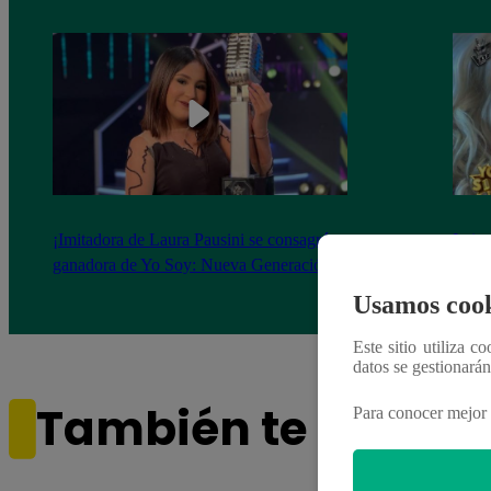
¡Imitadora de Laura Pausini se consagró
Imita
ganadora de Yo Soy: Nueva Generación!
“Beau
Usamos cook
Este sitio utiliza c
datos se gestionará
También te puede i
Para conocer mejor 