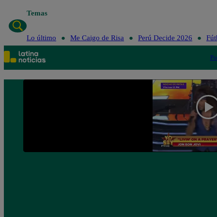
Temas
Lo último
Me Caigo de Risa
Perú Decide 2026
Fút
Po