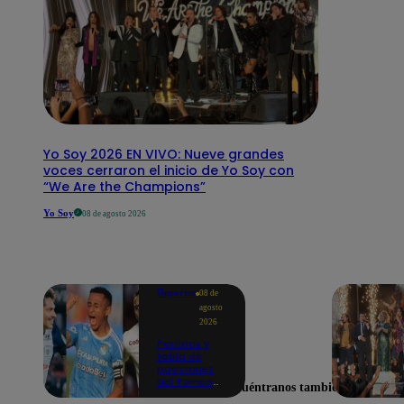
Yo Soy 2026 EN VIVO: Nueve grandes
voces cerraron el inicio de Yo Soy con
“We Are the Champions”
Yo Soy
08 de agosto 2026
Deportes
08 de
agosto
2026
Partidos y
tabla de
posiciones
del Torneo
Encuéntranos también en
Clausura EN