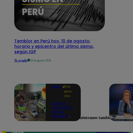
Temblor en Perú hoy, 10 de agosto:
horario y epicentro del último sismo,
según IGP
Te ayudo
10 de agosto 2026
Política
09 de
agosto
2026
El Niño a
contrarreloj:
Perú no
ejecutó el
Encuéntranos también en
58% de
acciones
para prevenir
inundaciones