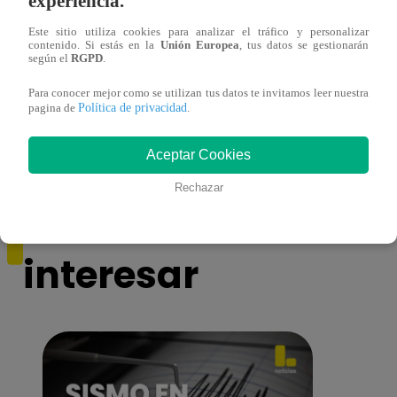
experiencia.
Este sitio utiliza cookies para analizar el tráfico y personalizar
contenido. Si estás en la
Unión Europea
, tus datos se gestionarán
según el
RGPD
.
¡Imitadora de Laura Pausini se consagró
Imita
ganadora de Yo Soy: Nueva Generación!
“Beau
Para conocer mejor como se utilizan tus datos te invitamos leer nuestra
Política de privacidad
pagina de
.
Aceptar Cookies
Rechazar
También te puede
interesar