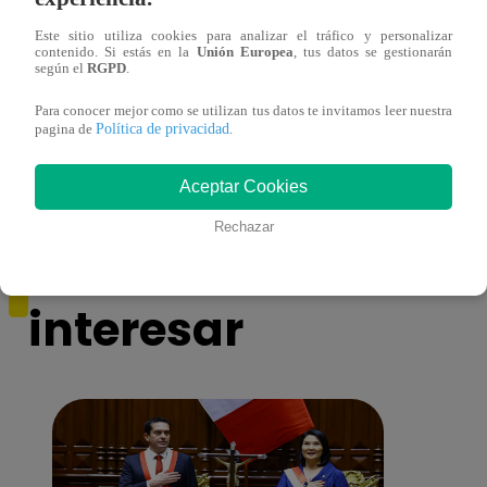
Este sitio utiliza cookies para analizar el tráfico y personalizar
contenido. Si estás en la
Unión Europea
, tus datos se gestionarán
según el
RGPD
.
¡Imitadora de Laura Pausini se consagró
Imita
ganadora de Yo Soy: Nueva Generación!
“Beau
Para conocer mejor como se utilizan tus datos te invitamos leer nuestra
Política de privacidad
pagina de
.
Aceptar Cookies
Rechazar
También te puede
interesar