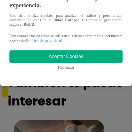
experiencia.
Este sitio utiliza cookies para analizar el tráfico y personalizar
contenido. Si estás en la
Unión Europea
, tus datos se gestionarán
según el
RGPD
.
¡Imitadora de Laura Pausini se consagró
Imita
Para conocer mejor como se utilizan tus datos te invitamos leer nuestra
ganadora de Yo Soy: Nueva Generación!
“Beau
Política de privacidad
pagina de
.
Aceptar Cookies
Rechazar
También te puede
interesar