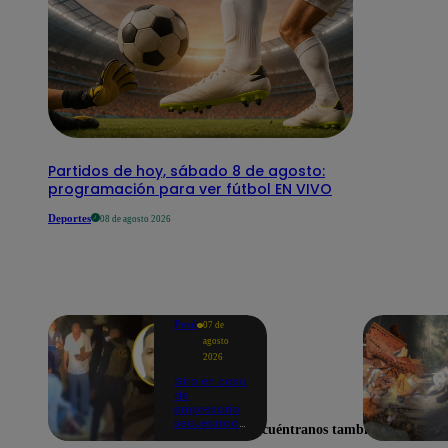
Partidos de hoy, sábado 8 de agosto:
programación para ver fútbol EN VIVO
Deportes
08 de agosto 2026
Perú
07 de
agosto
2026
Giro en caso
de
empresario
secuestrado
Encuéntranos también en
y asesinado: