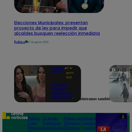
Elecciones Municipales: presentan
proyecto de ley para impedir que
alcaldes busquen reelección inmediata
Política
07 de agosto 2026
Valentina
07 de
Valiente
agosto
2026
Valentina
Valiente
capítulo 110:
¡Macarena ya
Encuéntranos también en
no quiere
involucrarse
en la
extorsión
Teléfono: 219
X
contra Frida y
Política
Te ayudo
Política de privacidad
1000
Rodrigo!
Lima
Tendencias
Términos y condiciones
Av. San
Deportes
Espectáculos
Términos y condiciones
Felipe 968