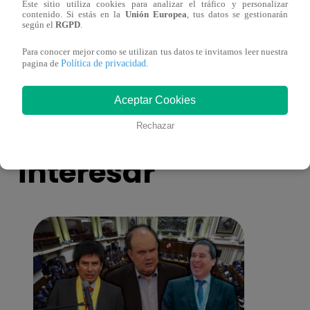
Este sitio utiliza cookies para analizar el tráfico y personalizar
¡Imitadora de Laura Pausini se consagró
Imita
contenido. Si estás en la
Unión Europea
, tus datos se gestionarán
ganadora de Yo Soy: Nueva Generación!
“Beau
según el
RGPD
.
Para conocer mejor como se utilizan tus datos te invitamos leer nuestra
Política de privacidad
pagina de
.
Aceptar Cookies
También te puede
Rechazar
interesar